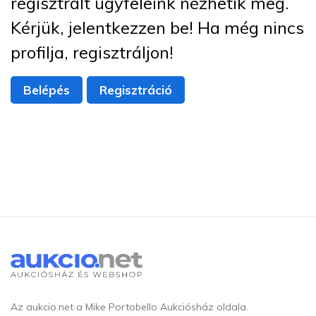
regisztrált ügyfeleink nézhetik meg.
Kérjük, jelentkezzen be! Ha még nincs
profilja, regisztráljon!
Belépés
Regisztráció
Az aukcio.net a Mike Portobello Aukciósház oldala.