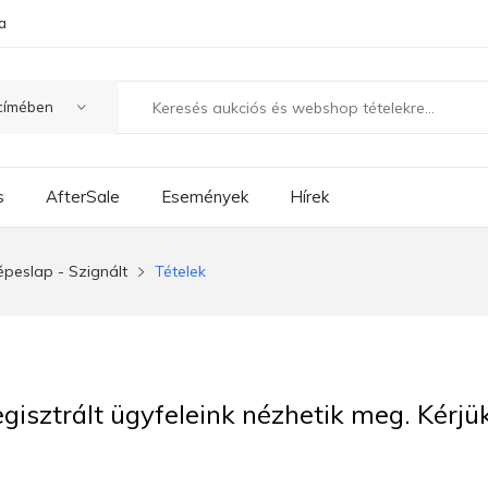
a
s
AfterSale
Események
Hírek
épeslap - Szignált
Tételek
regisztrált ügyfeleink nézhetik meg. Kérj