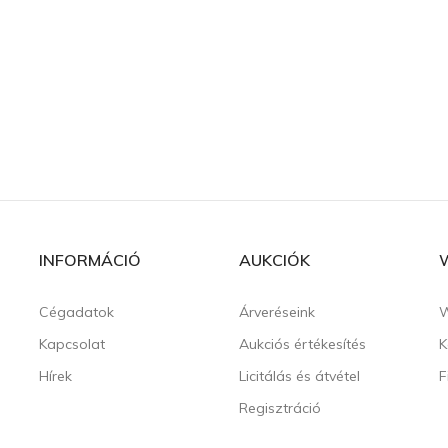
INFORMÁCIÓ
AUKCIÓK
Cégadatok
Árveréseink
W
Kapcsolat
Aukciós értékesítés
K
Hírek
Licitálás és átvétel
F
Regisztráció