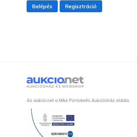
Belépés
Regisztráció
Az aukcio.net a Mike Portobello Aukciósház oldala.