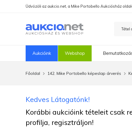
Üdvözöli az aukcio.net, a Mike Portobello Aukciósház oldal
Aukcióink
Webshop
Bemutatkozá
Főoldal
142. Mike Portobello képeslap árverés
K
Kedves Látogatónk!
Korábbi aukcióink tételeit csak 
profilja, regisztráljon!