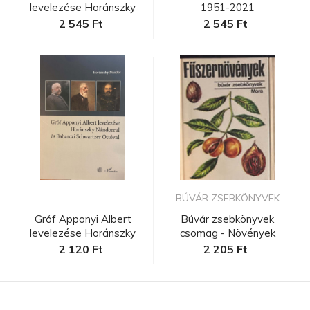
levelezése Horánszky
1951-2021
Nándorra...
2 545 Ft
2 545 Ft
BÚVÁR ZSEBKÖNYVEK
Gróf Apponyi Albert
Búvár zsebkönyvek
levelezése Horánszky
csomag - Növények
Nándorra...
2 120 Ft
2 205 Ft