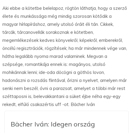
Aki ebbe a kötetbe belelapoz, rögtön láthatja, hogy a szerző
élete és munkássága még mindig szorosan kötődik a
magyar hírlapíráshoz, amely utolsó óráit éli tán. Cikkek,
tárcák, tárcanovellák sorakoznak e kötetben,
megemlékezések kedves könyvekről, képekről, emberekről,
öncélú regisztrációk, rögzítések; ha már mindennek vége van,
hátha legalább nyoma marad valaminek. Megvan a
szépsége, romantikája ennek is: magányos, utolsó
mohikánnak lenni; ide-oda döcögni a göthös lovon,
hadonászni a rozsdás flintával, őrizni a nyelvet, amelyen már
senki nem beszél, óvni a parazsat, amelyet a többi már rest
széttaposni is, belevakkantani a süket éjbe néha egy-egy
rekedt, elfúló csakazértis uff -ot. Bächer Iván
Bächer Iván: Idegen ország