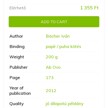
1 355 Ft
Elérhető
ADD TO CART
Author
Bächer Iván
Binding
papír / puha kötés
Weight
200 g
Publisher
Ab Ovo
Page
173
Year of
2012
publication
Quality
jó állapotú példány