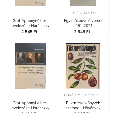
ERDÉSZ MIKLÓS
Gróf Apponyi Albert
Egy műkedvelő versei
levelezése Horánszky
1951-2021
Nándorra...
2 545 Ft
2 545 Ft
BÚVÁR ZSEBKÖNYVEK
Gróf Apponyi Albert
Búvár zsebkönyvek
levelezése Horánszky
csomag - Növények
Nándorra...