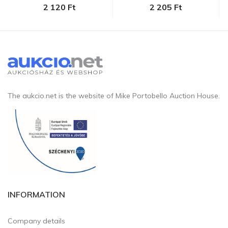
Nándorra...
2 120 Ft
2 205 Ft
The aukcio.net is the website of Mike Portobello Auction House.
INFORMATION
Company details