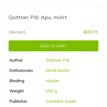
Quittner Pál: Apu, miért
800 Ft
Elérhető
ADD TO CART
Author
Quittner Pál
Deficiencies
Sérült borító
Binding
vászon
Weight
200 g
Publisher
Gondolat Kiadó