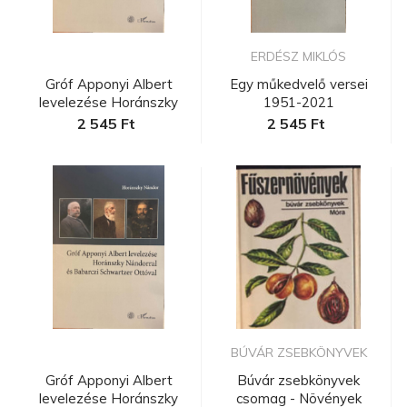
ERDÉSZ MIKLÓS
Gróf Apponyi Albert
Egy műkedvelő versei
levelezése Horánszky
1951-2021
Nándorra...
2 545 Ft
2 545 Ft
BÚVÁR ZSEBKÖNYVEK
Gróf Apponyi Albert
Búvár zsebkönyvek
levelezése Horánszky
csomag - Növények