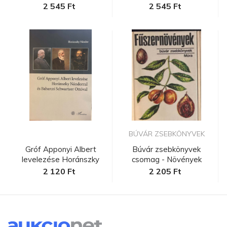
Nándorra...
2 545 Ft
2 545 Ft
BÚVÁR ZSEBKÖNYVEK
Gróf Apponyi Albert
Búvár zsebkönyvek
levelezése Horánszky
csomag - Növények
Nándorra...
2 120 Ft
2 205 Ft