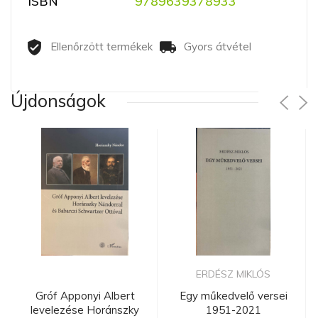
ISBN
9789639378933
Ellenőrzött termékek
Gyors átvétel
Újdonságok
ERDÉSZ MIKLÓS
Gróf Apponyi Albert
Egy műkedvelő versei
levelezése Horánszky
1951-2021