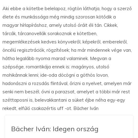
Aki ebbe a kötetbe belelapoz, rögtön láthatja, hogy a szerző
élete és munkássága még mindig szorosan kötődik a
magyar hírlapíráshoz, amely utolsó óráit éli tán. Cikkek,
tárcák, tárcanovellák sorakoznak e kötetben,
megemlékezések kedves könyvekről, képekről, emberekről,
öncélú regisztrációk, rögzítések; ha már mindennek vége van,
hátha legalább nyoma marad valaminek. Megvan a
szépsége, romantikája ennek is: magányos, utolsó
mohikánnak lenni; ide-oda döcögni a göthös lovon,
hadonászni a rozsdás flintával, őrizni a nyelvet, amelyen már
senki nem beszél, óvni a parazsat, amelyet a többi már rest
széttaposni is, belevakkantani a süket éjbe néha egy-egy
rekedt, elfúló csakazértis uff -ot. Bächer Iván
Bächer Iván: Idegen ország