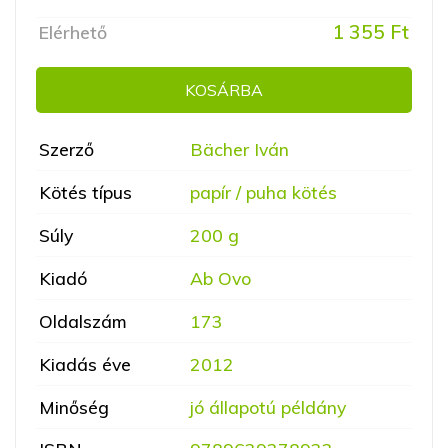
1 355 Ft
Elérhető
KOSÁRBA
Szerző
Bächer Iván
Kötés típus
papír / puha kötés
Súly
200 g
Kiadó
Ab Ovo
Oldalszám
173
Kiadás éve
2012
Minőség
jó állapotú példány