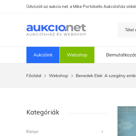
Üdvözöli az aukcio.net, a Mike Portobello Aukciósház oldal
Aukcióink
Webshop
Bemutatkozá
Főoldal
Webshop
Benedek Elek: A szegény embe
Kategóriák
Könyv