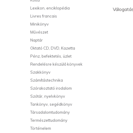
Kotta
Lexikon, enciklopédia
Válogatás
Livres francais
Minikönyv
Művészet
Naptár
Oktató CD, DVD, Kazetta
Pénz, befektetés, üzlet
Rendelésre készülő könyvek
Szakkönyv
Számítástechnika
Szórakoztató irodalom
Szótár, nyelvkönyv
Tankönyv, segédkönyv
Társadalomtudomány
Természettudomány
Történelem