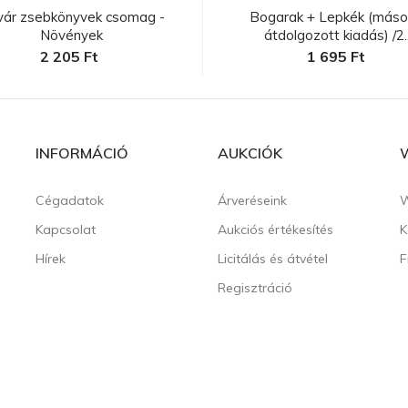
vár zsebkönyvek csomag -
Bogarak + Lepkék (másod
Növények
átdolgozott kiadás) /2..
2 205 Ft
1 695 Ft
INFORMÁCIÓ
AUKCIÓK
Cégadatok
Árveréseink
W
Kapcsolat
Aukciós értékesítés
K
Hírek
Licitálás és átvétel
F
Regisztráció