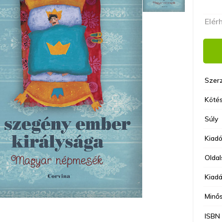
Elér
Szer
Kötés
Súly
Kiad
Olda
Kiadá
Minő
ISBN