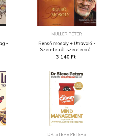
MÜLLER PÉTER
ag -
Benső mosoly + Útravaló -
Szeretetről, szerelemrő...
3 140 Ft
.
DR. STEVE PETERS