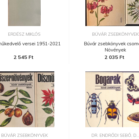
ERDÉSZ MIKLÓS
BÚVÁR ZSEBKÖNYVEK
műkedvelő versei 1951-2021
Búvár zsebkönyvek csom
Növények
2 545 Ft
2 035 Ft
BÚVÁR ZSEBKÖNYVEK
DR. ENDRŐDI SEBŐ, D..