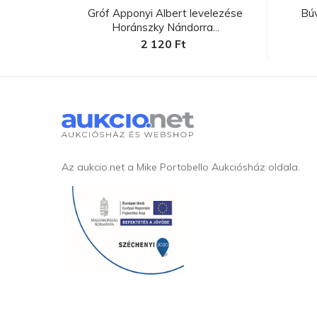
lenniumi
Gróf Apponyi Albert levelezése
Bú
Horánszky Nándorra...
2 120 Ft
Az aukcio.net a Mike Portobello Aukciósház oldala.