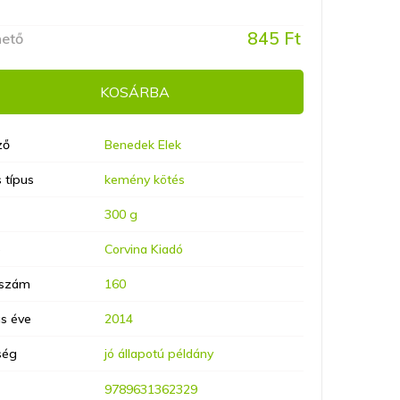
845 Ft
hető
KOSÁRBA
ző
Benedek Elek
 típus
kemény kötés
300 g
ó
Corvina Kiadó
lszám
160
s éve
2014
ség
jó állapotú példány
9789631362329