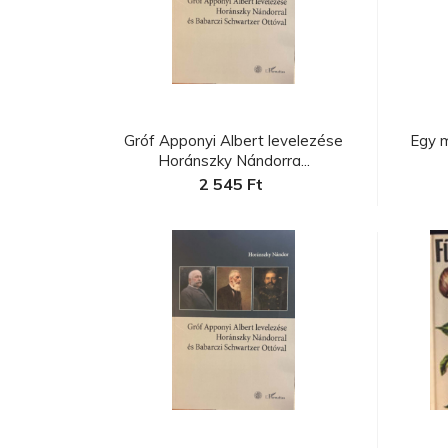
C
a
Gróf Apponyi Albert levelezése
Egy 
Horánszky Nándorra...
2 545 Ft