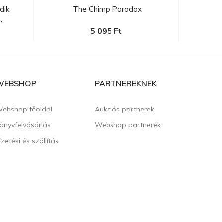
ik,
The Chimp Paradox
Popp
.
5 095 Ft
WEBSHOP
PARTNEREKNEK
ebshop főoldal
Aukciós partnerek
önyvfelvásárlás
Webshop partnerek
izetési és szállítás