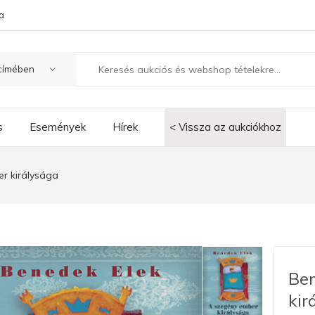
a
s
Események
Hírek
< Vissza az aukciókhoz
r királysága
Ben
kir