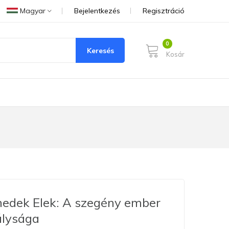
Magyar
Bejelentkezés
Regisztráció
Keresés
Kosár
edek Elek: A szegény ember
álysága