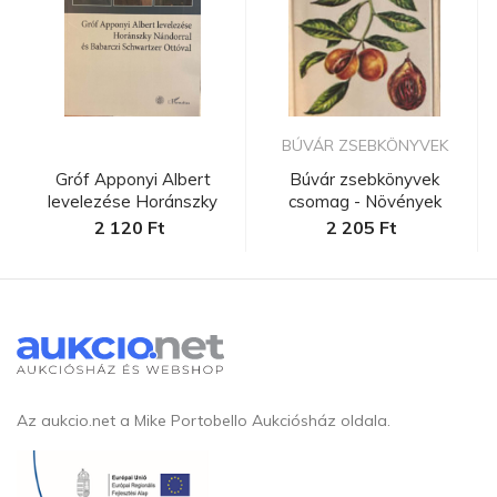
BÚVÁR ZSEBKÖNYVEK
Gróf Apponyi Albert
Búvár zsebkönyvek
levelezése Horánszky
csomag - Növények
Nándorra...
2 120 Ft
2 205 Ft
Az aukcio.net a Mike Portobello Aukciósház oldala.