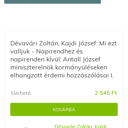
Dévavári Zoltán, Kajdi József: Mi ezt
valljuk - Napirendhez és
napirenden kívül: Antall József
miniszterelnök kormányüléseken
elhangzott érdemi hozzászólásai I.
2 545 Ft
Elérhető
KOSÁRBA
Dévavári Zoltán, Kajdi