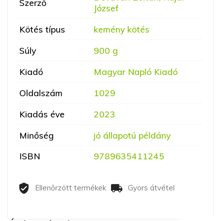
Szerző
József
Kötés típus
kemény kötés
Súly
900 g
Kiadó
Magyar Napló Kiadó
Oldalszám
1029
Kiadás éve
2023
Minőség
jó állapotú példány
ISBN
9789635411245
Ellenőrzött termékek
Gyors átvétel