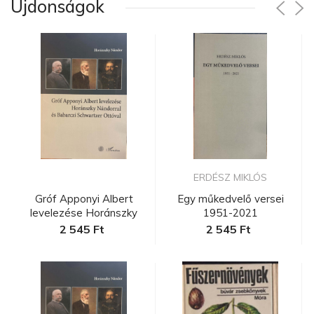
Újdonságok
ERDÉSZ MIKLÓS
Gróf Apponyi Albert
Egy műkedvelő versei
levelezése Horánszky
1951-2021
Nándorra...
2 545 Ft
2 545 Ft