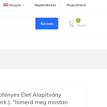
Magyar
Bejelentkezés
Regisztráció
Keresés
Kosár
fényes Élet Alapítvány
erk.): "Ismerd meg mostan