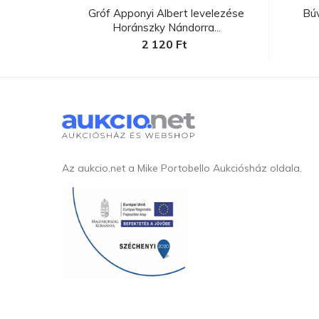
lenniumi
Gróf Apponyi Albert levelezése
Bú
Horánszky Nándorra...
2 120 Ft
Az aukcio.net a Mike Portobello Aukciósház oldala.