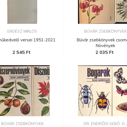
ERDÉSZ MIKLÓS
BÚVÁR ZSEBKÖNYVEK
műkedvelő versei 1951-2021
Búvár zsebkönyvek csom
Növények
2 545 Ft
2 035 Ft
BÚVÁR ZSEBKÖNYVEK
DR. ENDRŐDI SEBŐ, D..