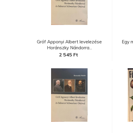
C
a
Gróf Apponyi Albert levelezése
Egy 
Horánszky Nándorra...
2 545 Ft