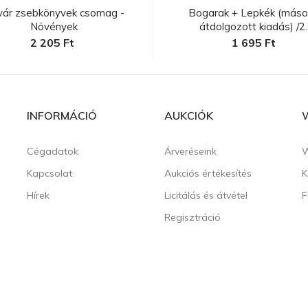
vár zsebkönyvek csomag -
Bogarak + Lepkék (másod
Növények
átdolgozott kiadás) /2..
2 205 Ft
1 695 Ft
INFORMÁCIÓ
AUKCIÓK
Cégadatok
Árveréseink
W
Kapcsolat
Aukciós értékesítés
K
Hírek
Licitálás és átvétel
F
Regisztráció