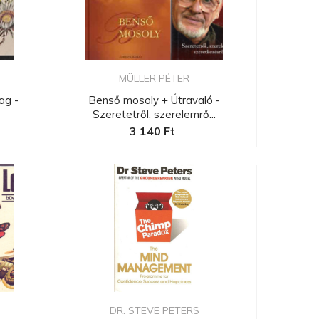
MÜLLER PÉTER
ag -
Benső mosoly + Útravaló -
Szeretetről, szerelemrő...
3 140 Ft
.
DR. STEVE PETERS