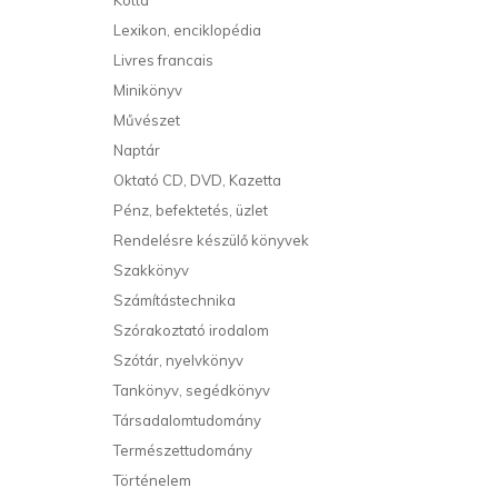
Kotta
Lexikon, enciklopédia
Livres francais
Minikönyv
Művészet
Naptár
Oktató CD, DVD, Kazetta
Pénz, befektetés, üzlet
Rendelésre készülő könyvek
Szakkönyv
Számítástechnika
Szórakoztató irodalom
Szótár, nyelvkönyv
Tankönyv, segédkönyv
Társadalomtudomány
Természettudomány
Történelem