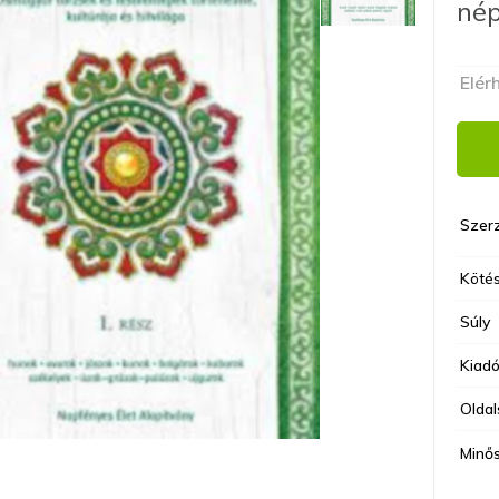
nép
Elér
Szer
Kötés
Súly
Kiad
Olda
Minő