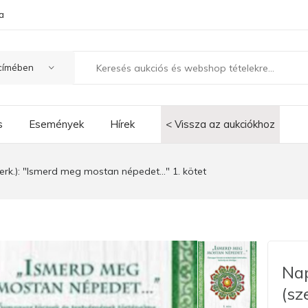
a
s
Események
Hírek
< Vissza az aukciókhoz
erk.): "Ismerd meg mostan népedet..." 1. kötet
Nap
(sz