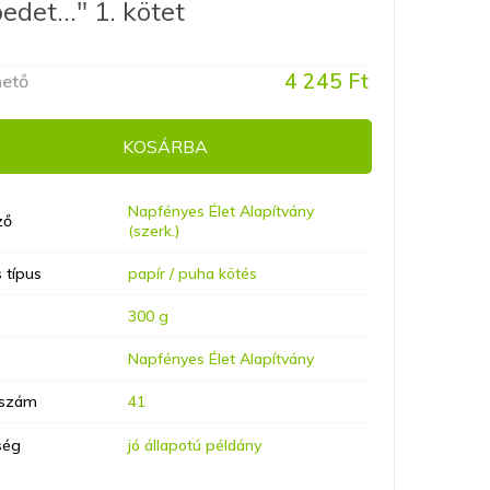
edet..." 1. kötet
4 245 Ft
hető
KOSÁRBA
Napfényes Élet Alapítvány
ző
(szerk.)
 típus
papír / puha kötés
300 g
ó
Napfényes Élet Alapítvány
lszám
41
ség
jó állapotú példány