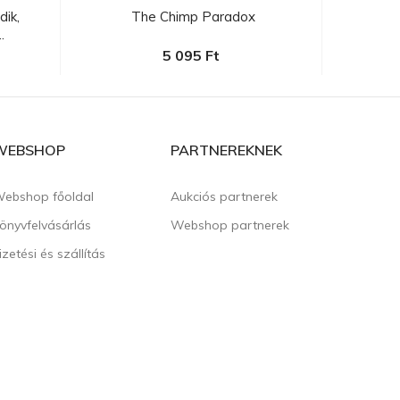
ik,
The Chimp Paradox
Popp
.
5 095 Ft
WEBSHOP
PARTNEREKNEK
ebshop főoldal
Aukciós partnerek
önyvfelvásárlás
Webshop partnerek
izetési és szállítás