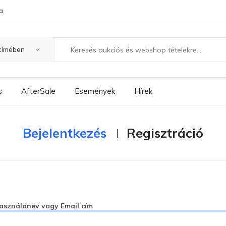
a
s
AfterSale
Események
Hírek
Bejelentkezés
Regisztráció
asználónév vagy Email cím