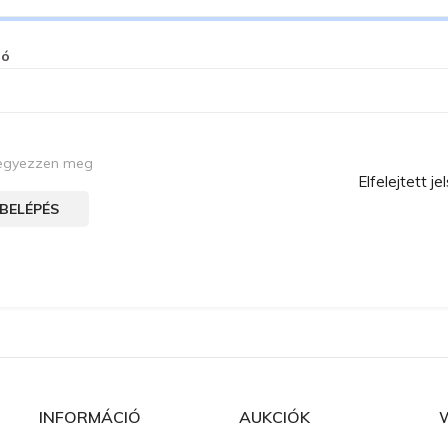
zó
egyezzen meg
Elfelejtett je
BELÉPÉS
INFORMÁCIÓ
AUKCIÓK