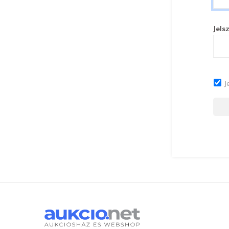
Jels
J