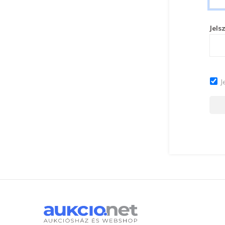
Jels
J