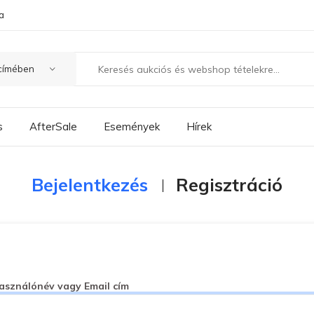
a
s
AfterSale
Események
Hírek
Bejelentkezés
Regisztráció
asználónév vagy Email cím