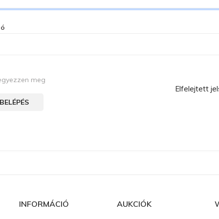
zó
egyezzen meg
Elfelejtett je
BELÉPÉS
INFORMÁCIÓ
AUKCIÓK