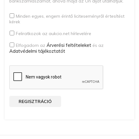
bankszámlaszámát, ahová majd az Ön díját utalhatjuk.
Minden egyes, engem érintő liciteseményről értesítést
kérek
Feliratkozok az aukcio.net hírlevelére
Árverési feltételeket
Elfogadom az
és az
Adatvédelmi tájékoztatót
REGISZTRÁCIÓ