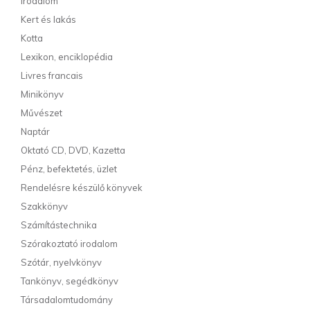
Irodalom
Kert és lakás
Kotta
Lexikon, enciklopédia
Livres francais
Minikönyv
Művészet
Naptár
Oktató CD, DVD, Kazetta
Pénz, befektetés, üzlet
Rendelésre készülő könyvek
Szakkönyv
Számítástechnika
Szórakoztató irodalom
Szótár, nyelvkönyv
Tankönyv, segédkönyv
Társadalomtudomány