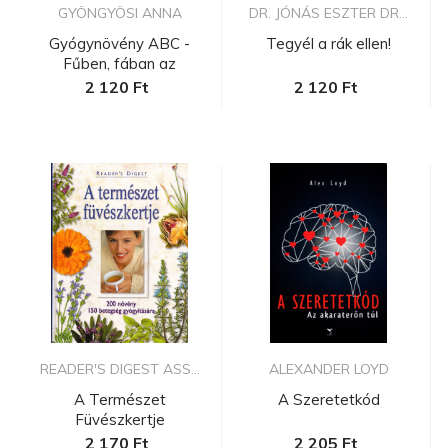
GYÖNGYÖSI ANNA
DR. JÓNÁS ESZTER DR...
Gyógynövény ABC -
Tegyél a rák ellen!
Fűben, fában az
orvosság
2 120 Ft
2 120 Ft
READER'S DIGEST ASS...
ALEXANDER LOYD
A Természet
A Szeretetkód
Füvészkertje
2 170 Ft
2 205 Ft