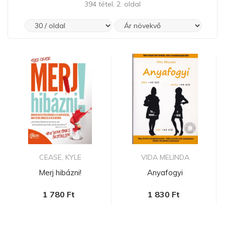
394 tétel, 2. oldal
CEASE, KYLE
VIDA MELINDA
Merj hibázni!
Anyafogyi
1 780 Ft
1 830 Ft