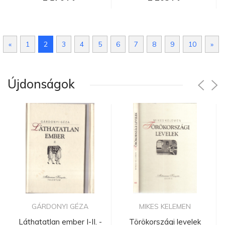
«
1
2
3
4
5
6
7
8
9
10
»
Újdonságok
GÁRDONYI GÉZA
MIKES KELEMEN
Láthatatlan ember I-II. -
Törökországi levelek