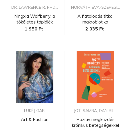
DR. LAWRENCE R. PHD...
HORVÁTH ÉVA-SZEPESI...
Ningxia Wolfberry: a
A fiatalodás titka:
tökéletes táplálék
makrobiotika
1 950 Ft
2 035 Ft
LUKÉJ GABI
JOTI SAMRA, DAN BIL...
Art & Fashion
Pozitív megküzdés
krónikus betegségekkel