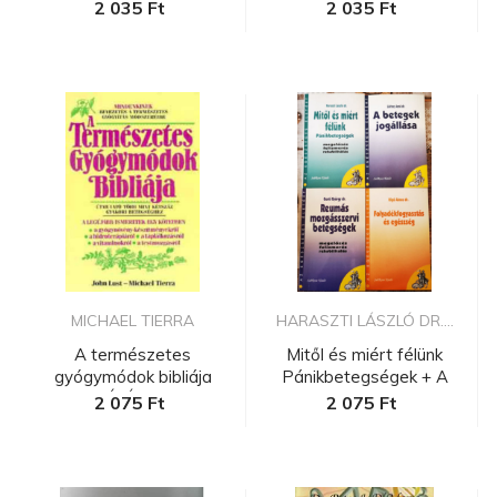
2 035 Ft
2 035 Ft
MICHAEL TIERRA
HARASZTI LÁSZLÓ DR....
A természetes
Mitől és miért félünk
gyógymódok bibliája
Pánikbetegségek + A
(FORDÍTÓ Ortman...
betegek...
2 075 Ft
2 075 Ft