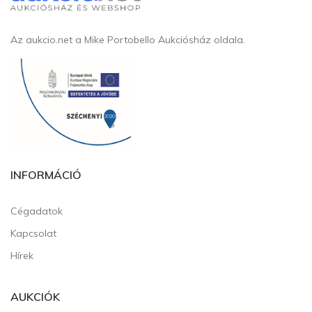
Az aukcio.net a Mike Portobello Aukciósház oldala.
INFORMÁCIÓ
Cégadatok
Kapcsolat
Hírek
AUKCIÓK