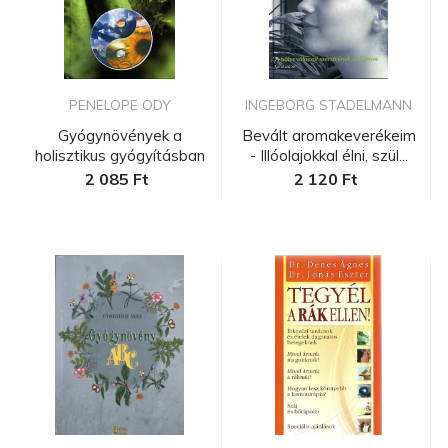
PENELOPE ODY
INGEBORG STADELMANN
Gyógynövények a
Bevált aromakeverékeim
holisztikus gyógyításban
- Illóolajokkal élni, szül...
2 085 Ft
2 120 Ft