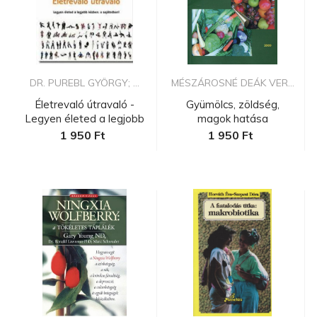
DR. PUREBL GYÖRGY; ...
MÉSZÁROSNÉ DEÁK VER...
Életrevaló útravaló -
Gyümölcs, zöldség,
Legyen életed a legjobb
magok hatása
kéz...
egészségünkre...
1 950 Ft
1 950 Ft