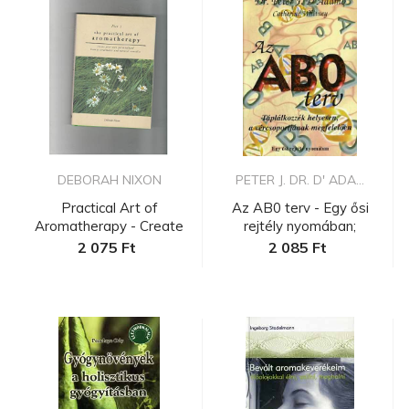
DEBORAH NIXON
PETER J. DR. D' ADA...
Practical Art of
Az AB0 terv - Egy ősi
Aromatherapy - Create
rejtély nyomában;
your own p...
Egészsége...
2 075 Ft
2 085 Ft