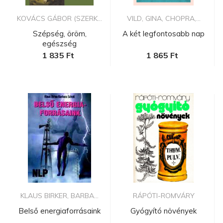
KOVÁCS GÁBOR (SZERK...
VILD, GINA, CHOPRA,...
Szépség, öröm,
A két legfontosabb nap
egészség
1 835 Ft
1 865 Ft
KLAUS BIRKER, BARBA...
RÁPÓTI-ROMVÁRY
Belső energiaforrásaink
Gyógyító növények