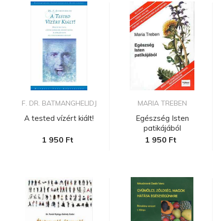
F. DR. BATMANGHELIDJ
MARIA TREBEN
A tested vízért kiált!
Egészség Isten
patikájából
1 950 Ft
1 950 Ft