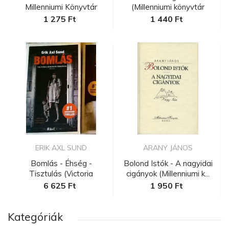
Millenniumi Könyvtár
(Millenniumi könyvtár
46.)...
1 275 Ft
1 440 Ft
ERIK AXL SUND
ARANY JÁNOS
Bomlás - Éhség -
Bolond Istók - A nagyidai
Tisztulás (Victoria
cigányok (Millenniumi k...
Bergman-tril...
6 625 Ft
1 950 Ft
Kategóriák