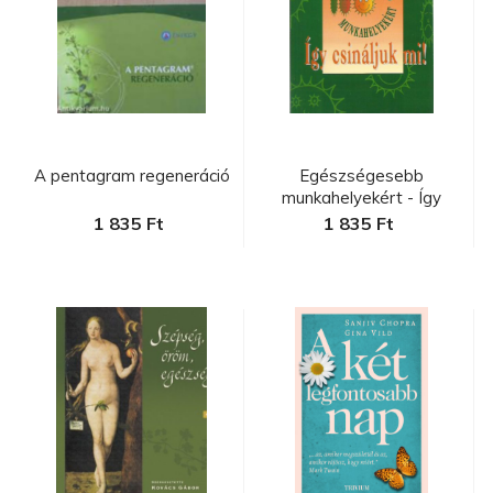
A pentagram regeneráció
Egészségesebb
munkahelyekért - Így
csináljuk mi! ...
1 835 Ft
1 835 Ft