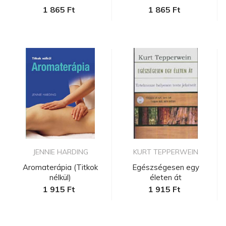
1 865 Ft
1 865 Ft
JENNIE HARDING
KURT TEPPERWEIN
Aromaterápia (Titkok
Egészségesen egy
nélkül)
életen át
1 915 Ft
1 915 Ft