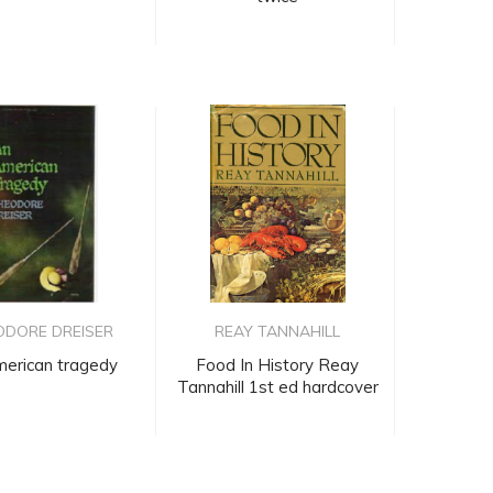
ODORE DREISER
REAY TANNAHILL
merican tragedy
Food In History Reay
Tannahill 1st ed hardcover
b...