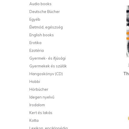
Audio books
Deutsche Bücher
Egyéb
Életmód, egészség
English books
Erotika
Ezotéria
Gyermek- és ifjúsági
Gyermekek és szülők
Th
Hangoskönyv (CD)
Hobbi
Hörbücher
Idegen nyelvű
Irodalom
Kert és lakás
Kotta
Lexikon, enciklopédia