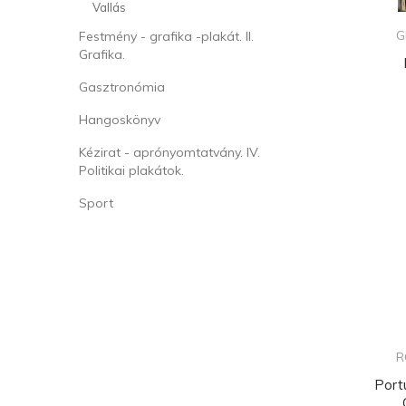
Vallás
G
Festmény - grafika -plakát. II.
Grafika.
Gasztronómia
Hangoskönyv
Kézirat - aprónyomtatvány. IV.
Politikai plakátok.
Sport
R
Port