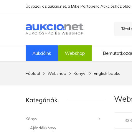
Üdvözöli az aukcio.net, a Mike Portobello Aukciósház oldal
Aukcióink
Webshop
Bemutatkozá
Főoldal
Webshop
Könyv
English books
Webs
Kategóriák
Könyv
338 
Ajándékkönyv