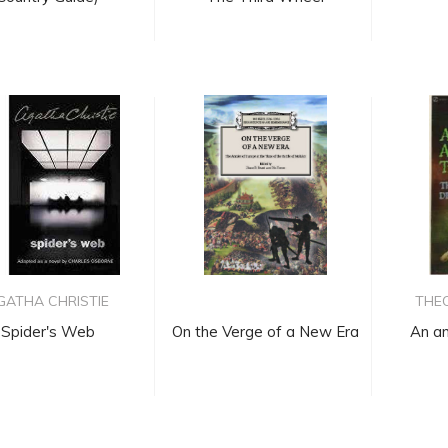
GATHA CHRISTIE
THE
Spider's Web
On the Verge of a New Era
An a