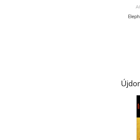
A
Elep
Újdo