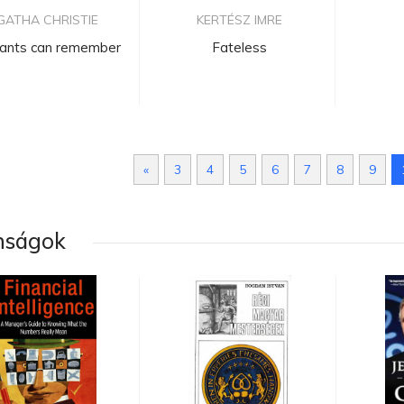
GATHA CHRISTIE
KERTÉSZ IMRE
hants can remember
Fateless
«
3
4
5
6
7
8
9
nságok