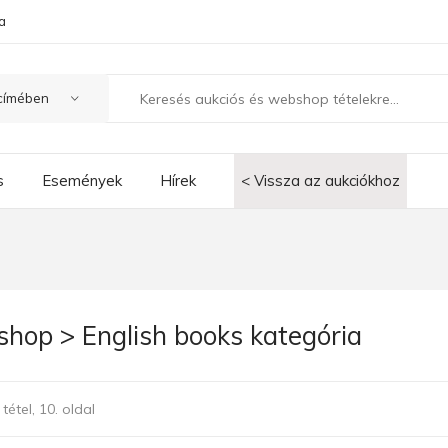
a
s
Események
Hírek
< Vissza az aukciókhoz
hop > English books kategória
tétel, 10. oldal