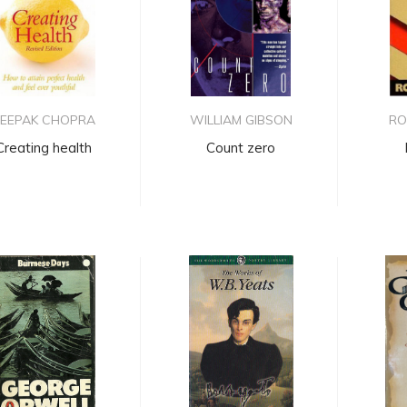
EEPAK CHOPRA
WILLIAM GIBSON
RO
Creating health
Count zero