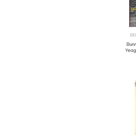
BE
Bunn
Yeag