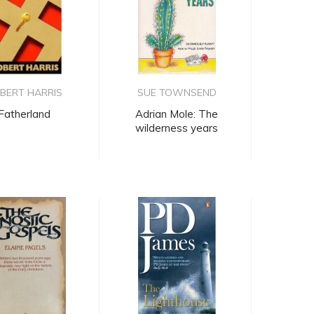
BERT HARRIS
SUE TOWNSEND
Fatherland
Adrian Mole: The
wilderness years