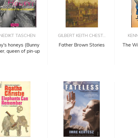
NEDIKT TASCHEN
GILBERT KEITH CHEST...
KEN
y's honeys (Bunny
Father Brown Stories
The Wi
er, queen of pin-up
pho...