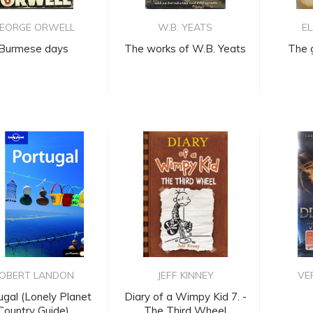
EORGE ORWELL
W.B. YEATS
EL
Burmese days
The works of W.B. Yeats
The 
OBERT LANDON
JEFF KINNEY
VE
ugal (Lonely Planet
Diary of a Wimpy Kid 7. -
Country Guide)
The Third Wheel