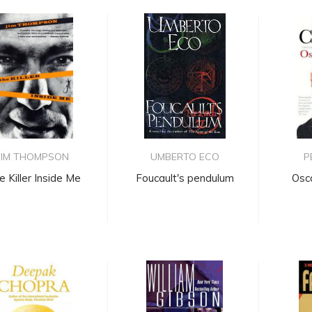
JIM THOMPSON
UMBERTO ECO
P
e Killer Inside Me
Foucault's pendulum
Osc