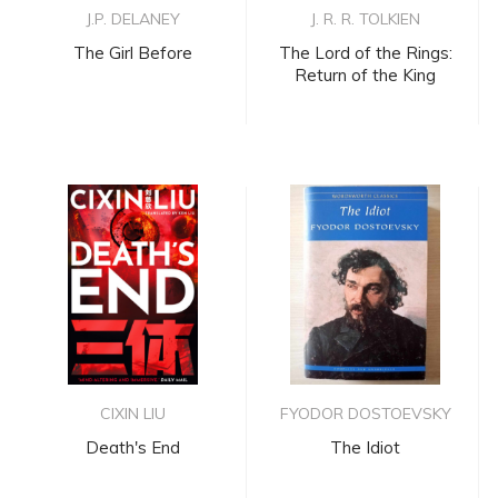
J.P. DELANEY
J. R. R. TOLKIEN
The Girl Before
The Lord of the Rings:
Return of the King
CIXIN LIU
FYODOR DOSTOEVSKY
Death's End
The Idiot