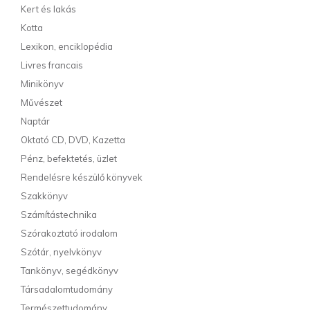
Kert és lakás
Kotta
Lexikon, enciklopédia
Livres francais
Minikönyv
Művészet
Naptár
Oktató CD, DVD, Kazetta
Pénz, befektetés, üzlet
Rendelésre készülő könyvek
Szakkönyv
Számítástechnika
Szórakoztató irodalom
Szótár, nyelvkönyv
Tankönyv, segédkönyv
Társadalomtudomány
Természettudomány