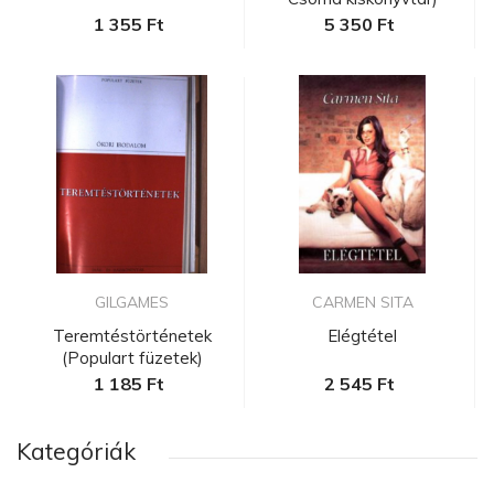
1 355 Ft
5 350 Ft
GILGAMES
CARMEN SITA
Teremtéstörténetek
Elégtétel
(Populart füzetek)
1 185 Ft
2 545 Ft
Kategóriák