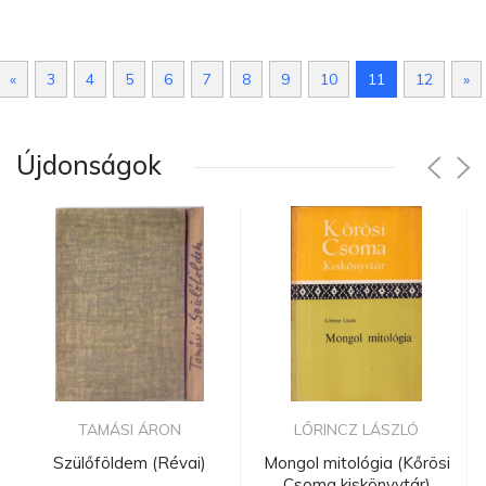
«
3
4
5
6
7
8
9
10
11
12
»
Újdonságok
TAMÁSI ÁRON
LŐRINCZ LÁSZLÓ
Szülőföldem (Révai)
Mongol mitológia (Kőrösi
Csoma kiskönyvtár)