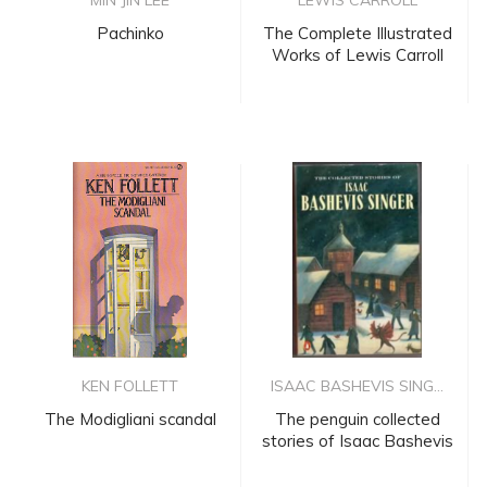
MIN JIN LEE
LEWIS CARROLL
Pachinko
The Complete Illustrated
Works of Lewis Carroll
KEN FOLLETT
ISAAC BASHEVIS SING...
The Modigliani scandal
The penguin collected
stories of Isaac Bashevis
S...