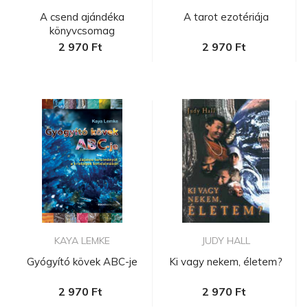
A csend ajándéka
A tarot ezotériája
könyvcsomag
2 970 Ft
2 970 Ft
KAYA LEMKE
JUDY HALL
Gyógyító kövek ABC-je
Ki vagy nekem, életem?
2 970 Ft
2 970 Ft