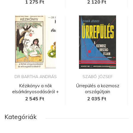
magyar...
1 275 Ft
2 120 Ft
DR BARTHA ANDRÁS
SZABÓ JÓZSEF
Kézikönyv a nők
Űrrepülés a kozmosz
elsárkányosodásáról +
országútjain
Kézikönyv a...
2 545 Ft
2 035 Ft
Kategóriák