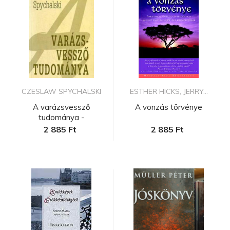
CZESLAW SPYCHALSKI
ESTHER HICKS, JERRY...
A varázsvessző
A vonzás törvénye
tudománya -
Radiesztézia a házban ...
2 885 Ft
2 885 Ft