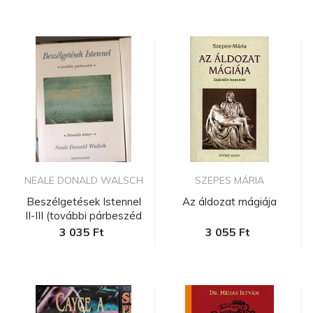
NEALE DONALD WALSCH
SZEPES MÁRIA
Beszélgetések Istennel
Az áldozat mágiája
II-III (további párbeszéd
...
3 035 Ft
3 055 Ft