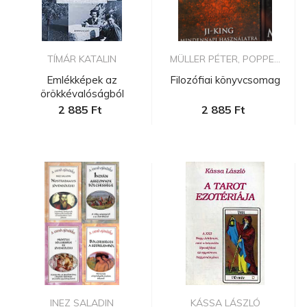
TÍMÁR KATALIN
MÜLLER PÉTER, POPPE...
Emlékképek az
Filozófiai könyvcsomag
örökkévalóságból
2 885 Ft
2 885 Ft
INEZ SALADIN
KÁSSA LÁSZLÓ