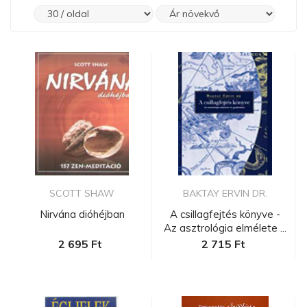
SCOTT SHAW
BAKTAY ERVIN DR.
Nirvána dióhéjban
A csillagfejtés könyve -
Az asztrológia elmélete ...
2 695 Ft
2 715 Ft