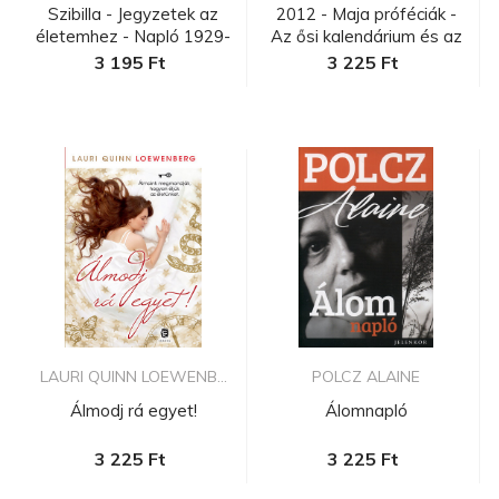
Szibilla - Jegyzetek az
2012 - Maja próféciák -
életemhez - Napló 1929-
Az ősi kalendárium és az
20...
...
3 195 Ft
3 225 Ft
LAURI QUINN LOEWENB...
POLCZ ALAINE
Álmodj rá egyet!
Álomnapló
3 225 Ft
3 225 Ft