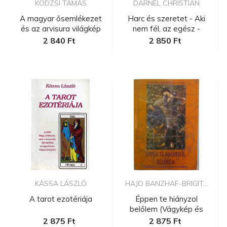
KODZSI TAMÁS
DARNEL CHRISTIAN
A magyar ősemlékezet
Harc és szeretet - Aki
és az arvisura világkép
nem fél, az egész -
ezredv...
2 840 Ft
2 850 Ft
KÁSSA LÁSZLÓ
HAJO BANZHAF-BRIGIT...
A tarot ezotériája
Éppen te hiányzol
belőlem (Vágykép és
énkép a hor...
2 875 Ft
2 875 Ft