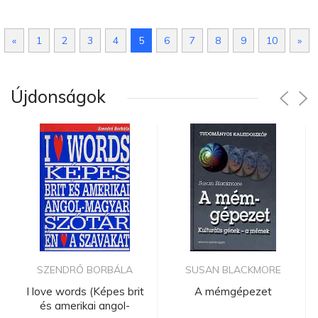
«
1
2
3
4
5
6
7
8
9
10
»
Újdonságok
SZENDRŐ BORBÁLA
SUSAN BLACKMORE
I love words (Képes brit
A mémgépezet
és amerikai angol-