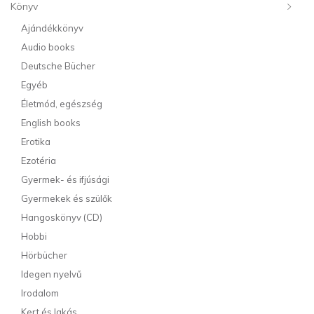
Könyv
Ajándékkönyv
Audio books
Deutsche Bücher
Egyéb
Életmód, egészség
English books
Erotika
Ezotéria
Gyermek- és ifjúsági
Gyermekek és szülők
Hangoskönyv (CD)
Hobbi
Hörbücher
Idegen nyelvű
Irodalom
Kert és lakás