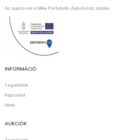
Az aukcio.net a Mike Portobello Aukciósház oldala.
INFORMÁCIÓ
Cégadatok
Kapcsolat
Hírek
AUKCIÓK
Árveréseink