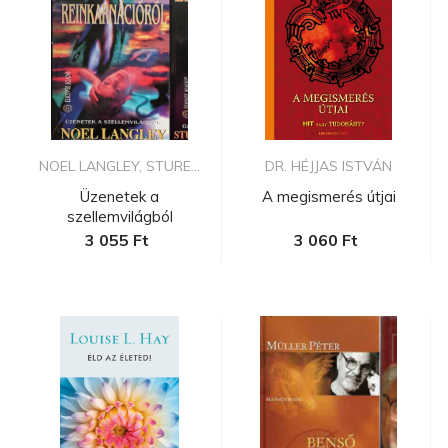
NOEL LANGLEY, STURE...
DR. HÉJJAS ISTVÁN
Üzenetek a
A megismerés útjai
szellemvilágból
könyvcsomag (2 kötet ?...
3 055 Ft
3 060 Ft