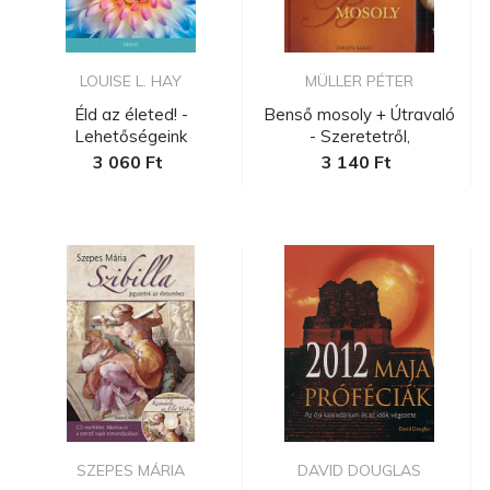
LOUISE L. HAY
MÜLLER PÉTER
Éld az életed! -
Benső mosoly + Útravaló
Lehetőségeink
- Szeretetről,
korlátlanok!
szerelemrő...
3 060 Ft
3 140 Ft
SZEPES MÁRIA
DAVID DOUGLAS