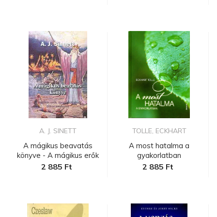
A. J. SINETT
TOLLE, ECKHART
A mágikus beavatás
A most hatalma a
könyve - A mágikus erők
gyakorlatban
megsze...
2 885 Ft
2 885 Ft