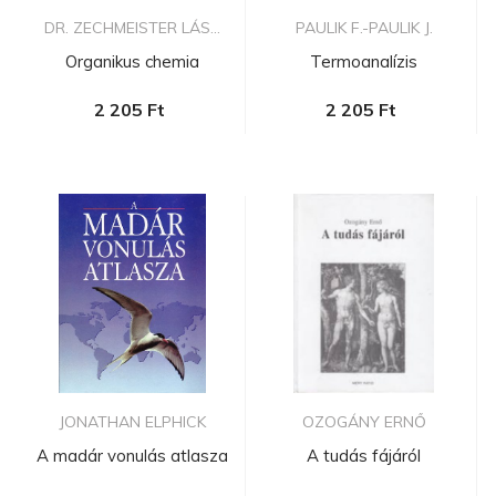
DR. ZECHMEISTER LÁS...
PAULIK F.-PAULIK J.
Organikus chemia
Termoanalízis
2 205 Ft
2 205 Ft
JONATHAN ELPHICK
OZOGÁNY ERNŐ
A madár vonulás atlasza
A tudás fájáról