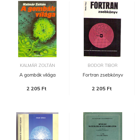
KALMÁR ZOLTÁN
BODOR TIBOR
A gombák világa
Fortran zsebkönyv
2 205 Ft
2 205 Ft