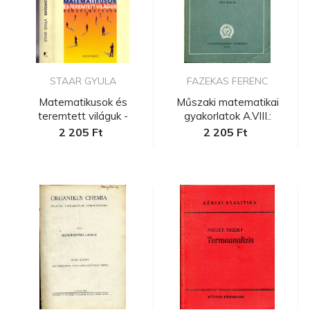
STAAR GYULA
FAZEKAS FERENC
Matematikusok és
Műszaki matematikai
teremtett világuk -
gyakorlatok A.VIII.:
Beszélgetése...
Taylor-s...
2 205 Ft
2 205 Ft