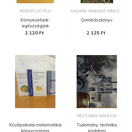
KERÉNYI ATTILA
KALMÁR-MAKARA-RIMÓC...
Környezetünk-
Gombászkönyv
egészségünk
2 120 Ft
2 125 Ft
REZSABEK NÁNDOR
Középsikolai matematikai
Tudomány, technika,
könyvcsomag
irodalom