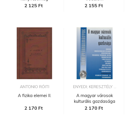
2 125 Ft
2 155 Ft
ANTONIO RÓITI
ENYEDI; KERESZTÉLY ...
A fizika elemei II.
A magyar városok
kulturális gazdasága
2 170 Ft
2 170 Ft