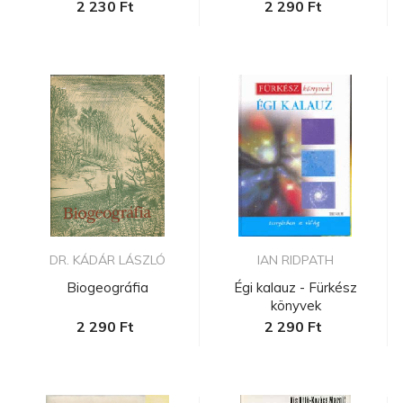
2 230 Ft
2 290 Ft
DR. KÁDÁR LÁSZLÓ
IAN RIDPATH
Biogeográfia
Égi kalauz - Fürkész
könyvek
2 290 Ft
2 290 Ft