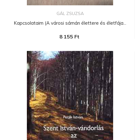
GÁL ZSUZSA
Kapcsolataim (A városi sámán élettere és életfája...
8 155 Ft