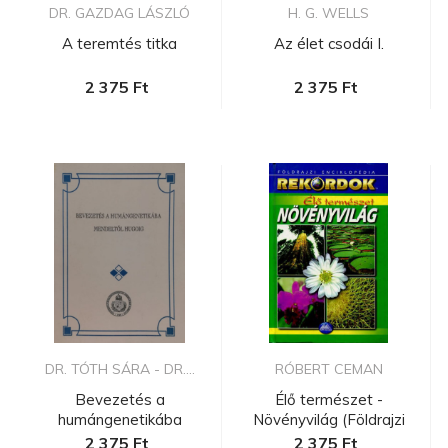
DR. GAZDAG LÁSZLÓ
H. G. WELLS
A teremtés titka
Az élet csodái I.
2 375 Ft
2 375 Ft
DR. TÓTH SÁRA - DR....
RÓBERT CEMAN
Bevezetés a
Élő természet -
humángenetikába
Növényvilág (Földrajzi
Mendeltől Hugoig
Enciklopéd...
2 375 Ft
2 375 Ft