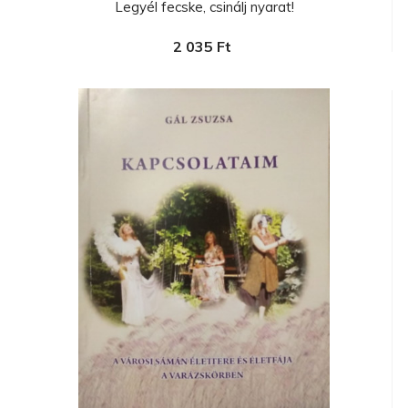
Legyél fecske, csinálj nyarat!
2 035 Ft