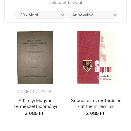
769 tétel, 6. oldal
GOMBOCZ ENDRE
A Királyi Magyar
Sopron az ezredfordulón
Természettudományi
- at the millennium
Társulat tört...
2 085 Ft
2 085 Ft