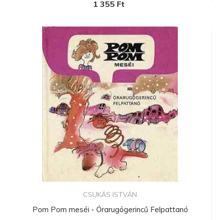
1 355 Ft
CSUKÁS ISTVÁN
Pom Pom meséi - Órarugógerincű Felpattanó