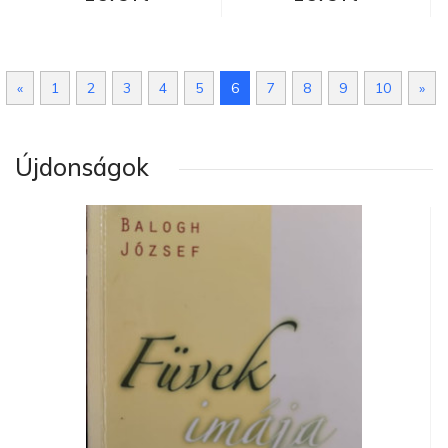
«
1
2
3
4
5
6
7
8
9
10
»
Újdonságok