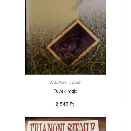
BALOGH JÓZSEF
Füvek imája
2 545 Ft