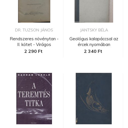
DR. TUZSON JÁNOS
JANTSKY BÉLA
Rendszeres növénytan -
Geológus kalapáccsal az
II. kötet - Virágos
ércek nyomában
növény...
2 290 Ft
2 340 Ft