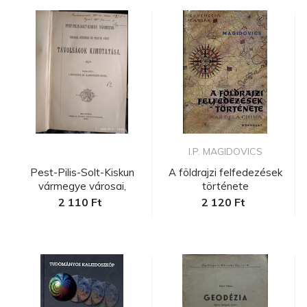
I.P. MAGIDOVICS
Pest-Pilis-Solt-Kiskun
A földrajzi felfedezések
vármegye városai,
története
községei...
2 110 Ft
2 120 Ft