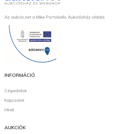
Az aukcio.net a Mike Portobello Aukciósház oldala.
INFORMÁCIÓ
Cégadatok
Kapcsolat
Hírek
AUKCIÓK