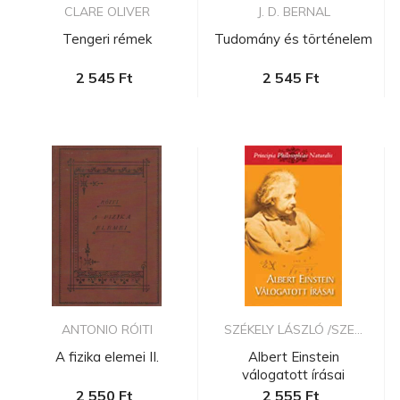
CLARE OLIVER
J. D. BERNAL
Tengeri rémek
Tudomány és történelem
2 545 Ft
2 545 Ft
ANTONIO RÓITI
SZÉKELY LÁSZLÓ /SZE...
A fizika elemei II.
Albert Einstein
válogatott írásai
2 550 Ft
2 555 Ft