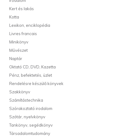
Irodalom
Kert és lakás
Kotta
Lexikon, enciklopédia
Livres francais
Minikönyv
Művészet
Naptár
Oktató CD, DVD, Kazetta
Pénz, befektetés, üzlet
Rendelésre készülő könyvek
Szakkönyv
Számítástechnika
Szórakoztató irodalom
Szótár, nyelvkönyv
Tankönyv, segédkönyv
Társadalomtudomány