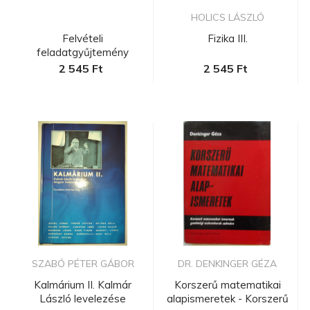
HOLICS LÁSZLÓ
Felvételi
Fizika III.
feladatgyűjtemény
matematikából
2 545 Ft
2 545 Ft
SZABÓ PÉTER GÁBOR
DR. DENKINGER GÉZA
Kalmárium II. Kalmár
Korszerű matematikai
László levelezése
alapismeretek - Korszerű