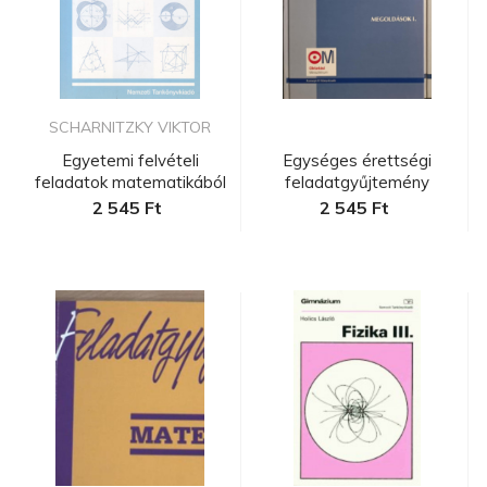
SCHARNITZKY VIKTOR
Egyetemi felvételi
Egységes érettségi
feladatok matematikából
feladatgyűjtemény
XII. (...
Matematika m...
2 545 Ft
2 545 Ft