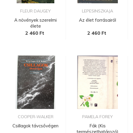
FLEUR DAUGEY
LEPESINSZKAJA
A növények szerelmi
Az élet forrásairól
élete
2 460 Ft
2 460 Ft
COOPER-WALKER
PAMELA FOREY
Csillagok távcsővégen
Fák (Kis
természethatározó)