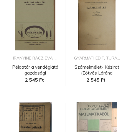
IRÁNYINÉ RÁCZ ÉVA, ...
GYARMATI EDIT, TURÁ...
Példatár a vendéglátó
Számelmélet- Kézirat
gazdasági
(Eötvös Lóránd
számításokhoz...
Tudományegyet...
2 545 Ft
2 545 Ft