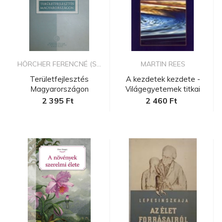
HÖRCHER FERENCNÉ (S...
MARTIN REES
Területfejlesztés
A kezdetek kezdete -
Magyarországon
Világegyetemek titkai
2 395 Ft
2 460 Ft