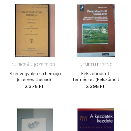
NURICSÁN JÓZSEF DR....
NÉMETH FERENC
Szénvegyületek chemiája
Felszabadított
(szerves chemia) :
természet (Felszámolt
vezérf...
katonai terü...
2 375 Ft
2 395 Ft