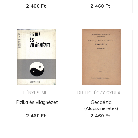
2 460 Ft
2 460 Ft
FÉNYES IMRE
DR. HOLÉCZY GYULA; ...
Fizika és világnézet
Geodézia
(Alapismeretek)
2 460 Ft
2 460 Ft