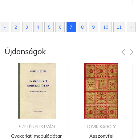
«
2
3
4
5
6
7
8
9
10
11
»
Újdonságok
SZELÉNYI ISTVÁN
LOVIK KÁROLY
Gyakorlati modulációtan
Asszonyfej