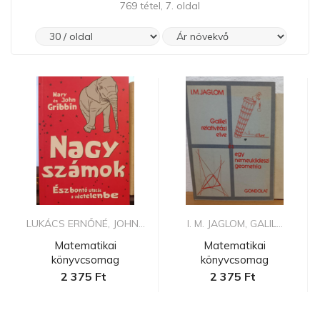
769 tétel, 7. oldal
LUKÁCS ERNŐNÉ, JOHN...
I. M. JAGLOM, GALIL...
Matematikai
Matematikai
könyvcsomag
könyvcsomag
2 375 Ft
2 375 Ft