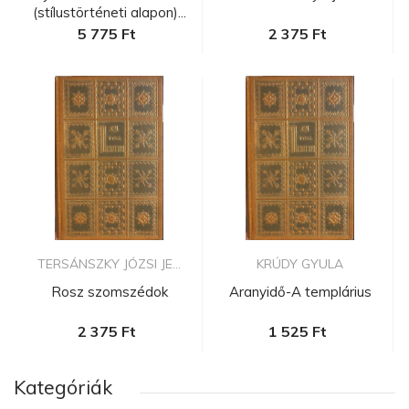
(stílustörténeti alapon)...
5 775 Ft
2 375 Ft
TERSÁNSZKY JÓZSI JE...
KRÚDY GYULA
Rosz szomszédok
Aranyidő-A templárius
2 375 Ft
1 525 Ft
Kategóriák