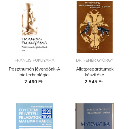
FRANCIS FUKUYAMA
DR. FEHÉR GYÖRGY
Poszthumán jövendőnk-A
Állatpreparátumok
biotechnológiai
készítése
forradalom...
2 460 Ft
2 545 Ft