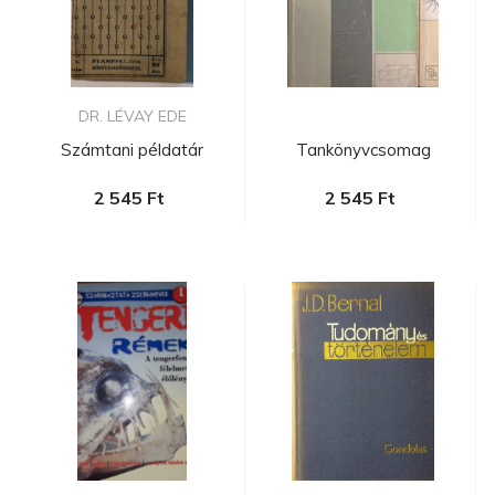
DR. LÉVAY EDE
Számtani példatár
Tankönyvcsomag
2 545 Ft
2 545 Ft