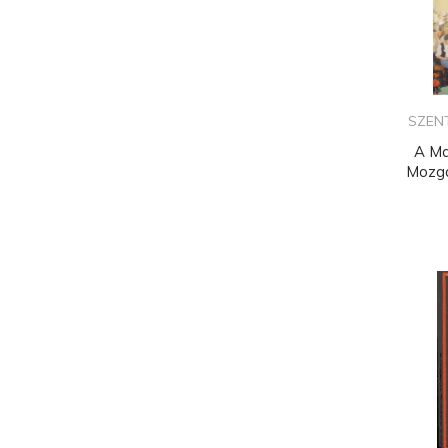
SZEN
A M
Mozga