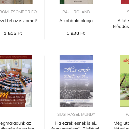
OMI ZSOMBOR FO...
PAUL ROLAND
zd fel az iszlámot!
A kabbala alapjai
A két
Előadáso
1 815 Ft
1 830 Ft
SUSI HASEL MUNDY
P
egmaradunk az
Ha ezrek esnek is el...
Még ut
dkozás és az ige
fegyvertelenül, Bibliával...
látod má