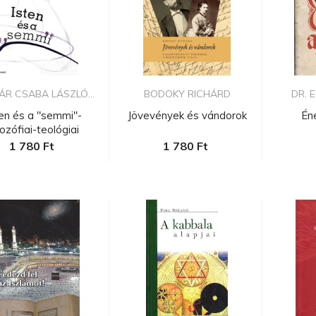
ÁR CSABA LÁSZLÓ...
BODOKY RICHÁRD
DR. 
ten és a "semmi"-
Jövevények és vándorok
Én
lozófiai-teológiai
tanulmán...
1 780 Ft
1 780 Ft