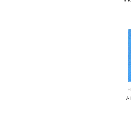
s
H
A 
Magya