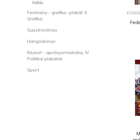
Vallás
Festmény - grafika -plakát. II.
KOMÁR
Grafika.
Fede
Gasztronómia
Hangoskönyv
Kézirat - aprónyomtatvány. IV.
Politikai plakátok.
Sport
M
imá