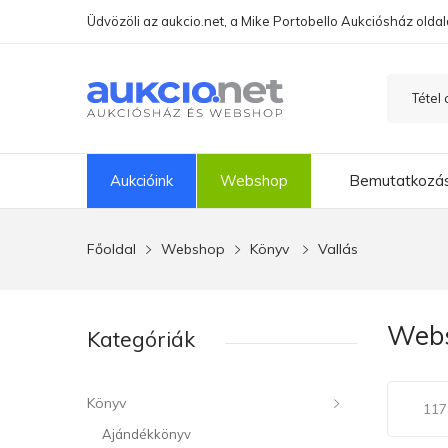
Üdvözöli az aukcio.net, a Mike Portobello Aukciósház oldal
Aukcióink
Webshop
Bemutatkozá
Főoldal
Webshop
Könyv
Vallás
Webs
Kategóriák
Könyv
1178
Ajándékkönyv