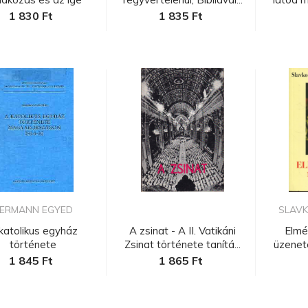
zolgálata mel...
1 830 Ft
1 835 Ft
ERMANN EGYED
SLAVKO
katolikus egyház
A zsinat - A II. Vatikáni
Elmé
története
Zsinat története tanítá...
üzenet
rországon 1914-...
1 845 Ft
1 865 Ft