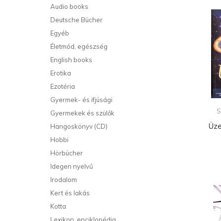
Audio books
Deutsche Bücher
Egyéb
Életmód, egészség
English books
Erotika
Ezotéria
Gyermek- és ifjúsági
S
Gyermekek és szülők
Üze
Hangoskönyv (CD)
Hobbi
Hörbücher
Idegen nyelvű
Irodalom
Kert és lakás
Kotta
Lexikon, enciklopédia