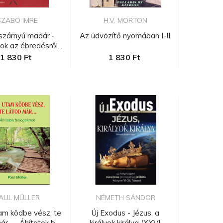
SZABÓ IMRE
H.V. MORTON
szárnyú madár -
Az üdvözítő nyomában I-II.
k az ébredésről...
1 830 Ft
1 830 Ft
AUL MÜLLER
NÉMETH SÁNDOR
am ködbe vész, te
Új Exodus - Jézus, a
r... - Áhítatok b...
királyok királya (XXVI.