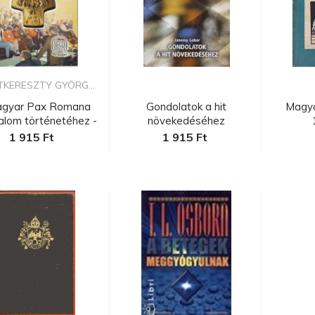
TKERESZTY GYÖRG...
agyar Pax Romana
Gondolatok a hit
Magya
lom történetéhez -
növekedéséhez
szeme...
1 915 Ft
1 915 Ft