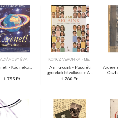
ALYÁMOSY ÉVA
KONCZ VERONIKA - ME...
net! - Kód nélkül...
A mi arcaink - Pasaréti
Ardere e
gyerekek hitvallásai + A ...
Ciszte
1 755 Ft
1 780 Ft