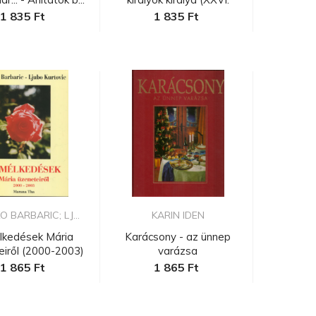
évfo...
1 835 Ft
1 835 Ft
 BARBARIC; LJ...
KARIN IDEN
lkedések Mária
Karácsony - az ünnep
eiről (2000-2003)
varázsa
1 865 Ft
1 865 Ft