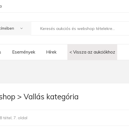
a
s
Események
Hírek
< Vissza az aukciókhoz
hop > Vallás kategória
 tétel, 7. oldal