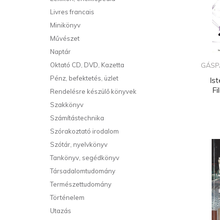
Livres francais
Minikönyv
Művészet
Naptár
Oktató CD, DVD, Kazetta
GÁSP
Pénz, befektetés, üzlet
Is
Fi
Rendelésre készülő könyvek
Szakkönyv
Számítástechnika
Szórakoztató irodalom
Szótár, nyelvkönyv
Tankönyv, segédkönyv
Társadalomtudomány
Természettudomány
Történelem
Utazás