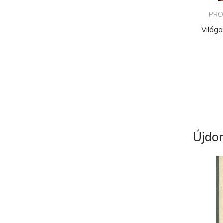
PRO
Világ
Újdo