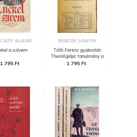
ECSEDY ALADÁR
BENEDEK SÁNDOR
ekel a szívem
Tóth Ferenc gyakorlati
Theológiája: tanulmány a
g...
1 795 Ft
1 795 Ft