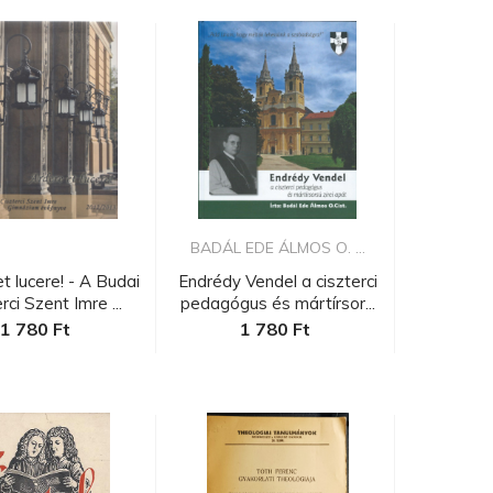
BADÁL EDE ÁLMOS O. ...
t lucere! - A Budai
Endrédy Vendel a ciszterci
rci Szent Imre ...
pedagógus és mártírsor...
1 780 Ft
1 780 Ft