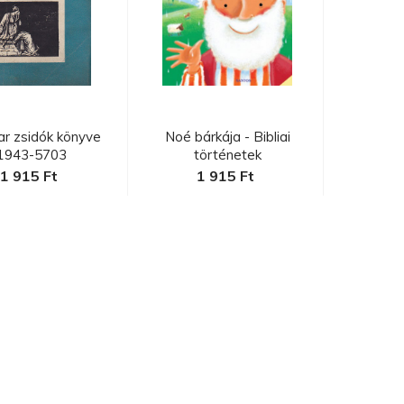
r zsidók könyve
Noé bárkája - Bibliai
1943-5703
történetek
1 915 Ft
1 915 Ft