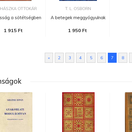
HÁSZKA OTTOKÁR
T. L. OSBORN
osság a sötétségben
A betegek meggyógyulnak
1 915 Ft
1 950 Ft
«
2
3
4
5
6
7
8
nságok