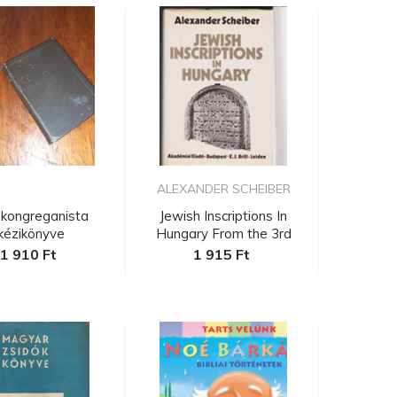
ALEXANDER SCHEIBER
őkongreganista
Jewish Inscriptions In
kézikönyve
Hungary From the 3rd
Cen...
1 910 Ft
1 915 Ft