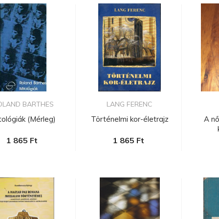
OLAND BARTHES
LANG FERENC
tológiák (Mérleg)
Történelmi kor-életrajz
A n
1 865 Ft
1 865 Ft