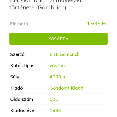
története (Gombrich)
1 695 Ft
Elérhető
KOSÁRBA
Szerző
E.H. Gombrich
Kötés típus
vászon
Súly
4000 g
Kiadó
Gondolat Kiadó
Oldalszám
521
Kiadás éve
1983