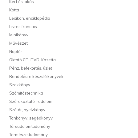
Kert és lakás
Kotta
Lexikon, enciklopédia
Livres francais
Minikönyv
Művészet
Naptár
Oktató CD, DVD, Kazetta
Pénz, befektetés, üzlet
Rendelésre készülő könyvek
Szakkönyv
Számítástechnika
Szórakoztató irodalom
Szótár, nyelvkönyv
Tankönyv, segédkönyv
Társadalomtudomány
Természettudomány