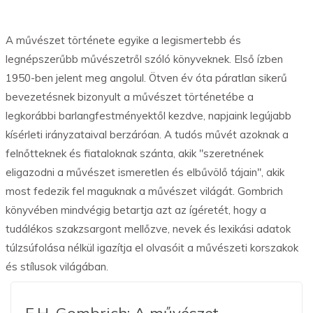
A művészet története egyike a legismertebb és
legnépszerűbb művészetről szóló könyveknek. Első ízben
1950-ben jelent meg angolul. Ötven év óta páratlan sikerű
bevezetésnek bizonyult a művészet történetébe a
legkorábbi barlangfestményektől kezdve, napjaink legújabb
kísérleti irányzataival berzáróan. A tudós művét azoknak a
felnőtteknek és fiataloknak szánta, akik "szeretnének
eligazodni a művészet ismeretlen és elbűvölő tájain", akik
most fedezik fel maguknak a művészet világát. Gombrich
könyvében mindvégig betartja azt az ígéretét, hogy a
tudálékos szakzsargont mellőzve, nevek és lexikási adatok
túlzsúfolása nélkül igazítja el olvasóit a művészeti korszakok
és stílusok világában.
E.H. Gombrich: A művészet