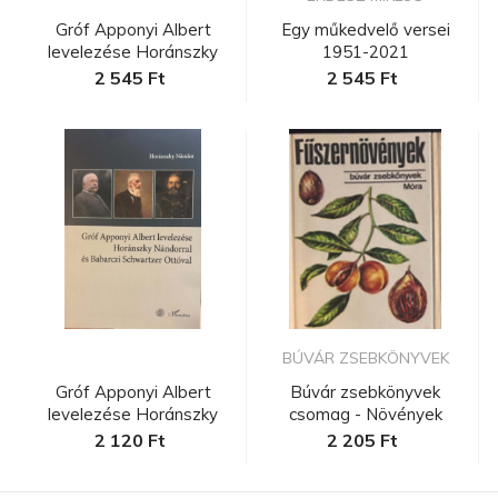
Gróf Apponyi Albert
Egy műkedvelő versei
levelezése Horánszky
1951-2021
Nándorra...
2 545 Ft
2 545 Ft
BÚVÁR ZSEBKÖNYVEK
Gróf Apponyi Albert
Búvár zsebkönyvek
levelezése Horánszky
csomag - Növények
Nándorra...
2 120 Ft
2 205 Ft