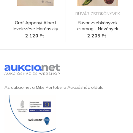
BÚVÁR ZSEBKÖNYVEK
Gróf Apponyi Albert
Búvár zsebkönyvek
levelezése Horánszky
csomag - Növények
Nándorra...
2 120 Ft
2 205 Ft
Az aukcio.net a Mike Portobello Aukciósház oldala.