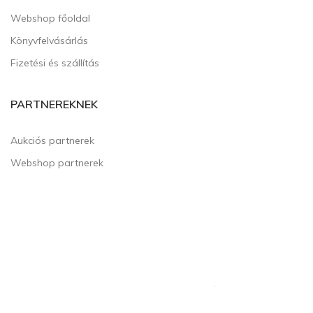
Webshop főoldal
Könyvfelvásárlás
Fizetési és szállítás
PARTNEREKNEK
Aukciós partnerek
Webshop partnerek
Copyright © MIPO Kft. Minden jog fenntartva. |
Általános Szerződési
Feltételek
|
Adatvédelmi tájékoztató