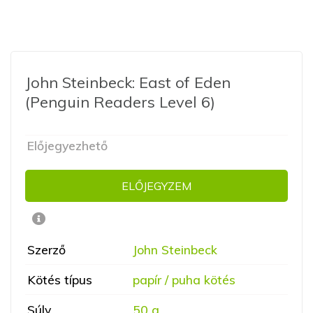
John Steinbeck: East of Eden
(Penguin Readers Level 6)
Előjegyezhető
ELŐJEGYZEM
Szerző
John Steinbeck
Kötés típus
papír / puha kötés
Súly
50 g