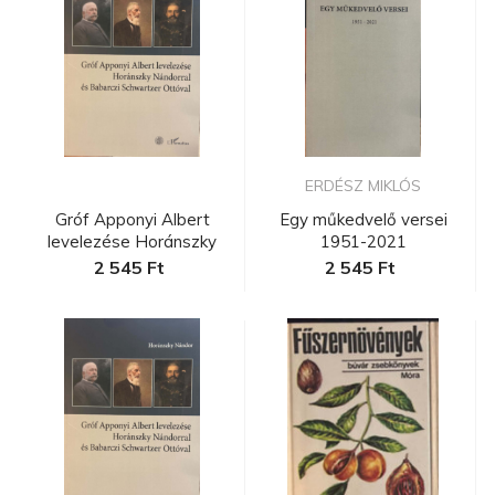
ERDÉSZ MIKLÓS
Gróf Apponyi Albert
Egy műkedvelő versei
levelezése Horánszky
1951-2021
Nándorra...
2 545 Ft
2 545 Ft