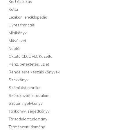
Kert és lakás
Kotta
Lexikon, enciklopédia
Livres francais
Minikönyv
Művészet
Naptár
Oktató CD, DVD, Kazetta
Pénz, befektetés, üzlet
Rendelésre készülő könyvek
Szakkönyv
Számítástechnika
Szórakoztató irodalom
Szótár, nyelvkönyv
Tankönyv, segédkönyv
Társadalomtudomány
Természettudomány