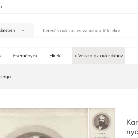
a
s
Események
Hírek
< Vissza az aukciókhoz
rúsága
Kar
ny