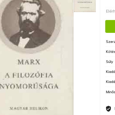
Elér
Szer
Kötés
Súly
Kiad
Kiadá
Minő