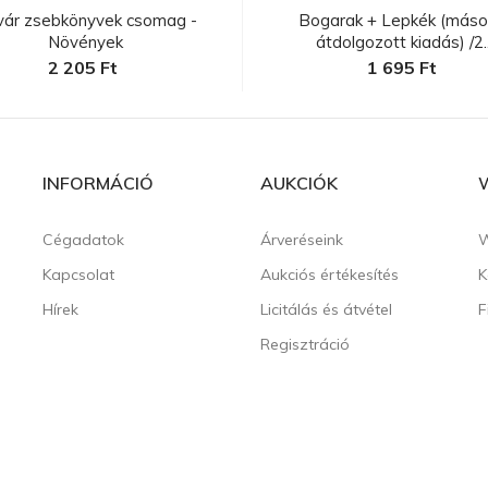
vár zsebkönyvek csomag -
Bogarak + Lepkék (másod
Növények
átdolgozott kiadás) /2..
2 205 Ft
1 695 Ft
INFORMÁCIÓ
AUKCIÓK
Cégadatok
Árveréseink
W
Kapcsolat
Aukciós értékesítés
K
Hírek
Licitálás és átvétel
F
Regisztráció