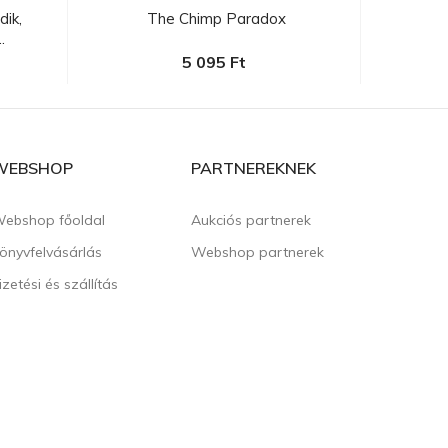
ik,
The Chimp Paradox
Popp
.
5 095 Ft
WEBSHOP
PARTNEREKNEK
ebshop főoldal
Aukciós partnerek
önyvfelvásárlás
Webshop partnerek
izetési és szállítás