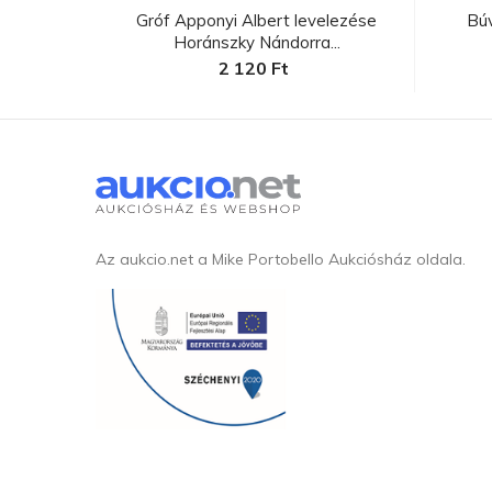
lenniumi
Gróf Apponyi Albert levelezése
Bú
Horánszky Nándorra...
2 120 Ft
Az aukcio.net a Mike Portobello Aukciósház oldala.