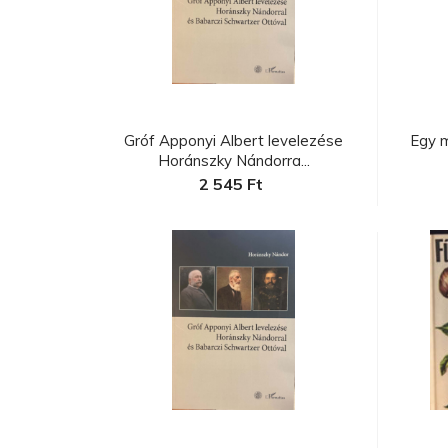
C
a
Gróf Apponyi Albert levelezése
Egy 
Horánszky Nándorra...
2 545 Ft