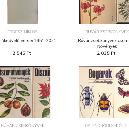
ERDÉSZ MIKLÓS
BÚVÁR ZSEBKÖNYVEK
műkedvelő versei 1951-2021
Búvár zsebkönyvek csom
Növények
2 545 Ft
2 035 Ft
BÚVÁR ZSEBKÖNYVEK
DR. ENDRŐDI SEBŐ, D..