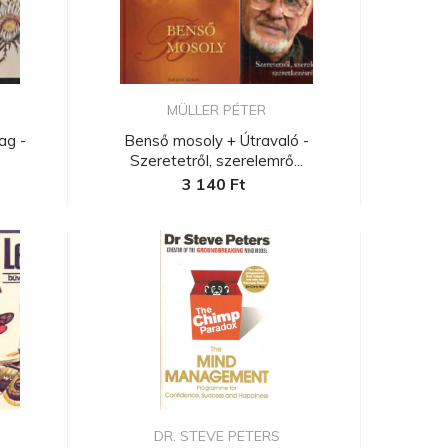
MÜLLER PÉTER
ag -
Benső mosoly + Útravaló -
Szeretetről, szerelemrő...
3 140 Ft
.
DR. STEVE PETERS