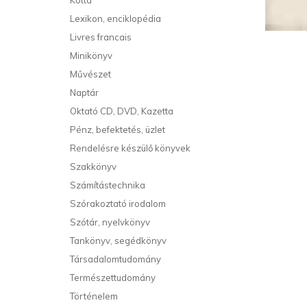
Kotta
Lexikon, enciklopédia
Livres francais
Minikönyv
Művészet
Naptár
Oktató CD, DVD, Kazetta
Pénz, befektetés, üzlet
Rendelésre készülő könyvek
Szakkönyv
Számítástechnika
Szórakoztató irodalom
Szótár, nyelvkönyv
Tankönyv, segédkönyv
Társadalomtudomány
Természettudomány
Történelem