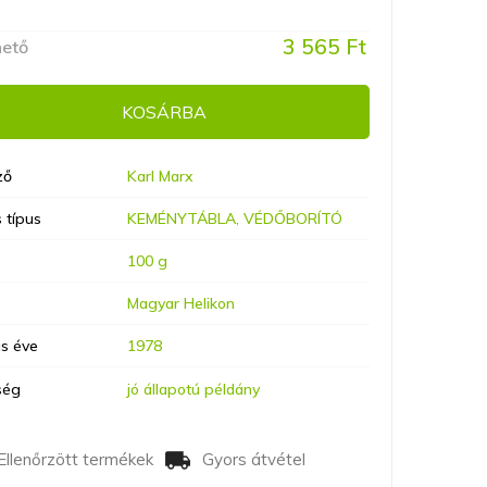
3 565 Ft
hető
KOSÁRBA
ző
Karl Marx
 típus
KEMÉNYTÁBLA, VÉDŐBORÍTÓ
100 g
ó
Magyar Helikon
s éve
1978
ség
jó állapotú példány
Ellenőrzött termékek
Gyors átvétel