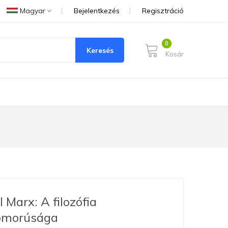
Magyar
Bejelentkezés
Regisztráció
Keresés
Kosár
l Marx: A filozófia
omorúsága