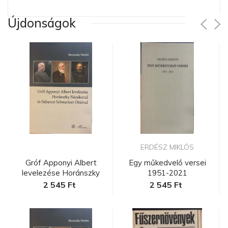
Újdonságok
ERDÉSZ MIKLÓS
Gróf Apponyi Albert
Egy műkedvelő versei
levelezése Horánszky
1951-2021
Nándorra...
2 545 Ft
2 545 Ft