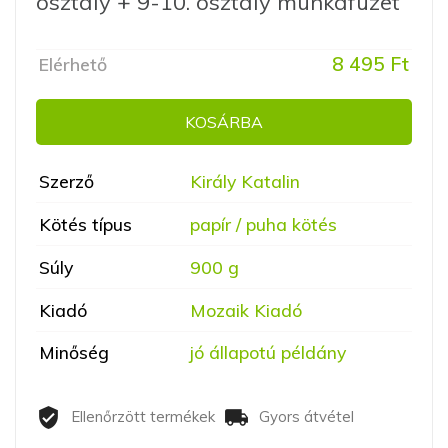
osztály + 9-10. osztály munkafüzet
8 495 Ft
Elérhető
KOSÁRBA
Szerző
Király Katalin
Kötés típus
papír / puha kötés
Súly
900 g
Kiadó
Mozaik Kiadó
Minőség
jó állapotú példány
Ellenőrzött termékek
Gyors átvétel