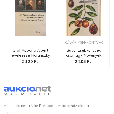
BÚVÁR ZSEBKÖNYVEK
Gróf Apponyi Albert
Búvár zsebkönyvek
levelezése Horánszky
csomag - Növények
Nándorra...
2 120 Ft
2 205 Ft
Az aukcio.net a Mike Portobello Aukciósház oldala.