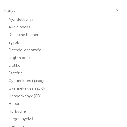
Könyv
Ajándékkönyv
Audio books
Deutsche Bücher
Egyéb
Életmód, egészség
English books
Erotika
Ezotéria
Gyermek- és ifjúsági
Gyermekek és szülők
Hangoskönyv (CD)
Hobbi
Hörbücher
Idegen nyelvű
Irodalom