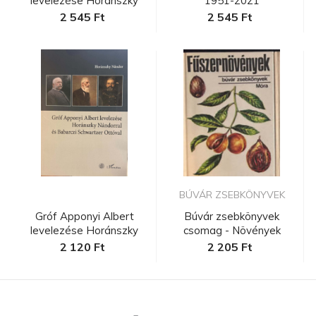
levelezése Horánszky
1951-2021
Nándorra...
2 545 Ft
2 545 Ft
BÚVÁR ZSEBKÖNYVEK
Gróf Apponyi Albert
Búvár zsebkönyvek
levelezése Horánszky
csomag - Növények
Nándorra...
2 120 Ft
2 205 Ft