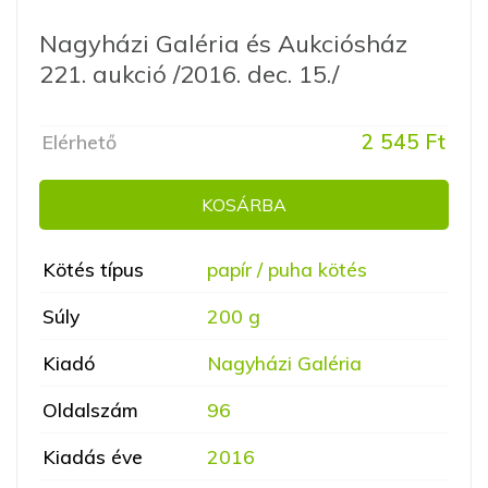
Nagyházi Galéria és Aukciósház
221. aukció /2016. dec. 15./
2 545 Ft
Elérhető
KOSÁRBA
Kötés típus
papír / puha kötés
Súly
200 g
Kiadó
Nagyházi Galéria
Oldalszám
96
Kiadás éve
2016