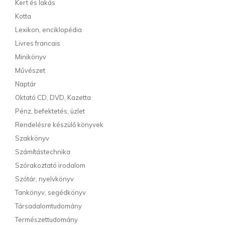
Kert és lakás
Kotta
Lexikon, enciklopédia
Livres francais
Minikönyv
Művészet
Naptár
Oktató CD, DVD, Kazetta
Pénz, befektetés, üzlet
Rendelésre készülő könyvek
Szakkönyv
Számítástechnika
Szórakoztató irodalom
Szótár, nyelvkönyv
Tankönyv, segédkönyv
Társadalomtudomány
Természettudomány