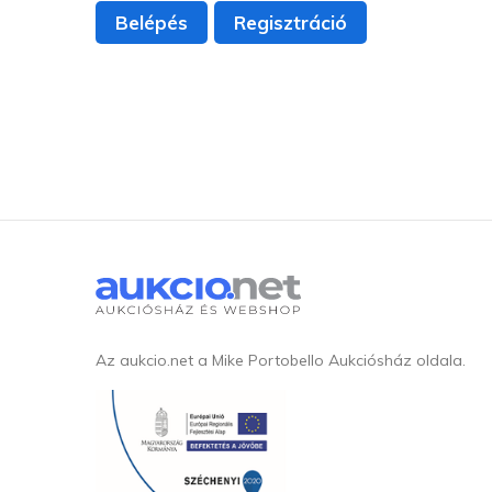
Belépés
Regisztráció
Az aukcio.net a Mike Portobello Aukciósház oldala.