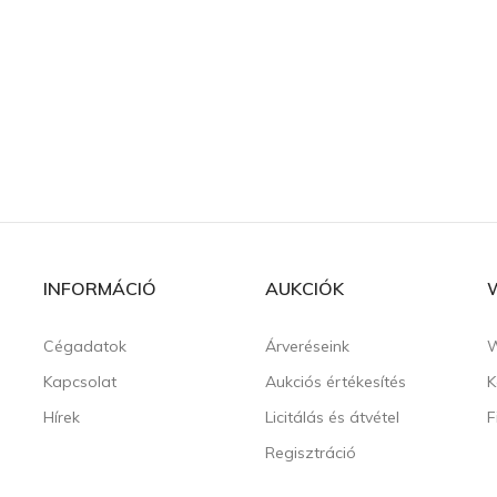
INFORMÁCIÓ
AUKCIÓK
Cégadatok
Árveréseink
W
Kapcsolat
Aukciós értékesítés
K
Hírek
Licitálás és átvétel
F
Regisztráció