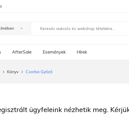
a
s
AfterSale
Események
Hírek
Könyv
Csorba Győző
regisztrált ügyfeleink nézhetik meg. Kérj