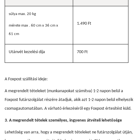
súlya max. 20 kg
1.490 Ft
mérete max .
60 cm x 36 cm x
61 cm
Utánvét kezelési díja
700 Ft
A Foxpost szállítási ideje:­
A megrendelt tételeket (munkanapokat számítva) 1-2 napon belül a
Foxpost futárszolgálat részére átadjuk, akik azt 1-2 napon belül elhelyezik
csomagautomatában. A várható érkezéséről egy Foxpost értesítést küld.
3
.
A megrendelt tételek személyes, ingyenes átvételi lehetősége
Lehetőség van arra, hogy a megrendelt tételeket ne futárszolgálat útján,