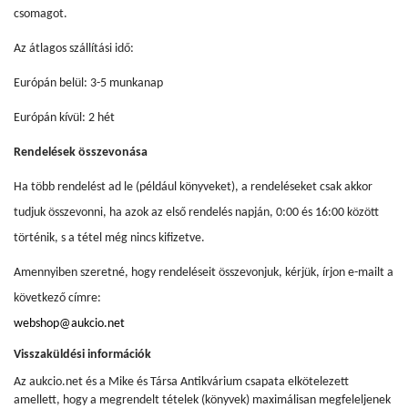
csomagot.
Az átlagos szállítási idő:
Európán belül: 3-5 munkanap
Európán kívül: 2 hét
Rendelések összevonása
Ha több rendelést ad le (például könyveket), a rendeléseket csak akkor
tudjuk összevonni, ha azok az első rendelés napján, 0:00 és 16:00 között
történik, s a tétel még nincs kifizetve.
Amennyiben szeretné, hogy rendeléseit összevonjuk, kérjük, írjon e-mailt a
következő címre:
webshop@aukcio.net
Visszaküldési információk
Az aukcio.net és a Mike és Társa Antikvárium csapata elkötelezett
amellett, hogy a megrendelt tételek (könyvek) maximálisan megfeleljenek