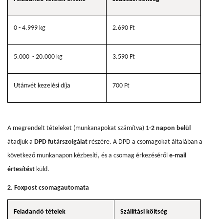
0 - 4.999 kg
2.690 Ft
5.000 - 20.000 kg
3.590 Ft
Utánvét kezelési díja
700 Ft
A megrendelt tételeket (munkanapokat számítva)
1-2 napon belül
átadjuk a
DPD futárszolgálat
részére. A DPD a csomagokat általában a
következő munkanapon kézbesíti, és a csomag érkezéséről
e-mail
értesítést
küld.
2
.
Foxpost csomagautomata
Feladandó tételek
Szállítási költség