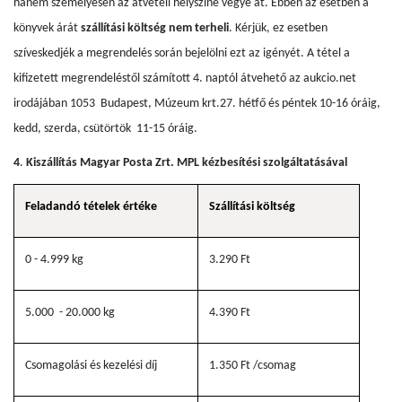
hanem személyesen az átvételi helyszíne vegye át. Ebben az esetben a
könyvek árát
szállítási költség nem terheli
. Kérjük, ez esetben
szíveskedjék a megrendelés során bejelölni ezt az igényét. A tétel a
kifizetett megrendeléstől számított 4. naptól átvehető az aukcio.net
irodájában 1053 Budapest, Múzeum krt.27. hétfő és péntek 10-16 óráig,
kedd, szerda, csütörtök 11-15 óráig.
4
.
Kiszállítás Magyar Posta Zrt. MPL kézbesítési szolgáltatásával
Feladandó tételek értéke
Szállítási költség
0 - 4.999 kg
3.290 Ft
5.000 - 20.000 kg
4.390 Ft
Csomagolási és kezelési díj
1.350 Ft /csomag