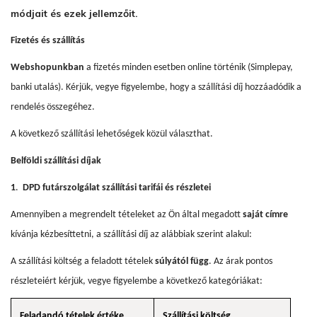
módjait és ezek jellemzőit.
Fizetés és szállítás
Webshopunkban
a fizetés minden esetben online történik (Simplepay,
banki utalás). Kérjük, vegye figyelembe, hogy a szállítási díj hozzáadódik a
rendelés összegéhez.
A következő szállítási lehetőségek közül választhat.
Belföldi szállítási díjak
1
.
DPD futárszolgálat szállítási tarifái és részletei
Amennyiben a megrendelt tételeket az Ön által megadott
saját címre
kívánja kézbesíttetni, a szállítási díj az alábbiak szerint alakul:
A szállítási költség a feladott tételek
súlyától függ
. Az árak pontos
részleteiért kérjük, vegye figyelembe a következő kategóriákat:
Feladandó tételek értéke
Szállítási költség