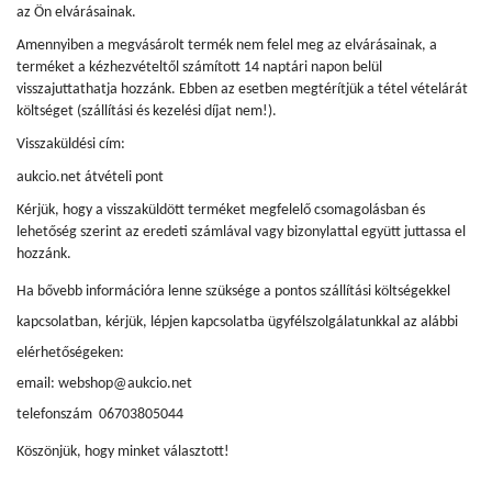
az Ön elvárásainak.
Amennyiben a megvásárolt termék nem felel meg az elvárásainak, a
terméket a kézhezvételtől számított 14 naptári napon belül
visszajuttathatja hozzánk. Ebben az esetben megtérítjük a tétel vételárát
költséget (szállítási és kezelési díjat nem!).
Visszaküldési cím:
aukcio.net átvételi pont
Kérjük, hogy a visszaküldött terméket megfelelő csomagolásban és
lehetőség szerint az eredeti számlával vagy bizonylattal együtt juttassa el
hozzánk.
Ha bővebb információra lenne szüksége a pontos szállítási költségekkel
kapcsolatban, kérjük, lépjen kapcsolatba ügyfélszolgálatunkkal az alábbi
elérhetőségeken:
email: webshop@aukcio.net
telefonszám 06703805044
Köszönjük, hogy minket választott!