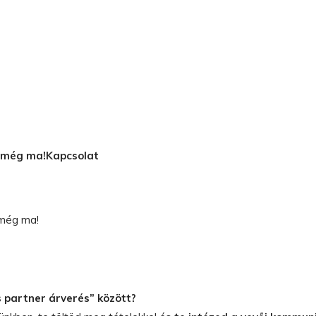
d még ma!
Kapcsolat
 még ma!
s partner árverés” között?