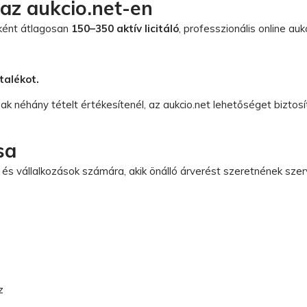
 az aukcio.net-en
nként átlagosan
150–350 aktív licitáló
, professzionális online auk
.
talékot.
sak néhány tételt értékesítenél, az aukcio.net lehetőséget biztosít
sa
 és vállalkozások számára, akik önálló árverést szeretnének szerv
z