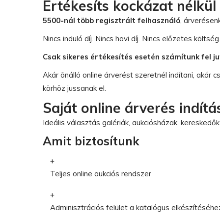
Értékesíts kockázat nélkül
5500-nál több regisztrált felhasználó
, árverése
Nincs induló díj. Nincs havi díj. Nincs előzetes költség
Csak sikeres értékesítés esetén számítunk fel ju
Akár önálló online árverést szeretnél indítani, akár c
körhöz jussanak el.
Saját online árverés indítá
Ideális választás galériák, aukciósházak, kereskedők
Amit biztosítunk
Teljes online aukciós rendszer
Adminisztrációs felület a katalógus elkészítéséhe