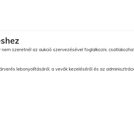
éshez
y nem szeretnél az aukció szervezésével foglalkozni, csatlakozh
rverés lebonyolításáról, a vevők kezeléséről és az adminisztráció