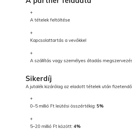
A partner feladata
A tételek feltöltése
Kapcsolattartás a vevőkkel
A szállítás vagy személyes átadás megszervezé
Sikerdíj
A jutalék kizárólag az eladott tételek után fizetendő
0–5 millió Ft leütési összértékig:
5%
5–20 millió Ft között:
4%