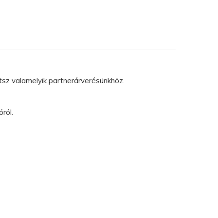
atsz valamelyik partnerárverésünkhöz.
ról.