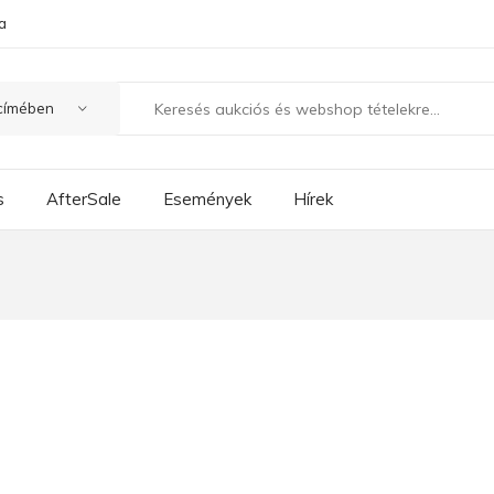
a
s
AfterSale
Események
Hírek