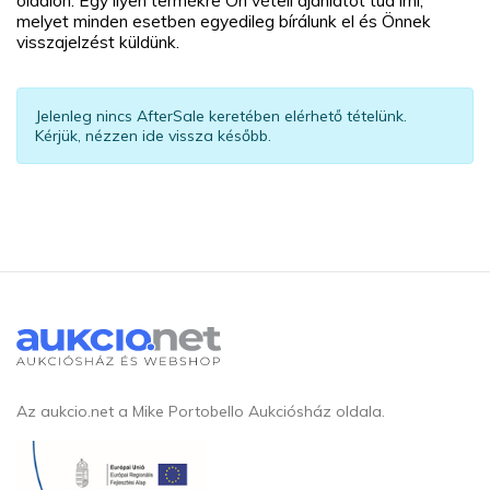
oldalon. Egy ilyen termékre Ön vételi ajánlatot tud írni,
melyet minden esetben egyedileg bírálunk el és Önnek
visszajelzést küldünk.
Jelenleg nincs AfterSale keretében elérhető tételünk.
Kérjük, nézzen ide vissza később.
Az aukcio.net a Mike Portobello Aukciósház oldala.