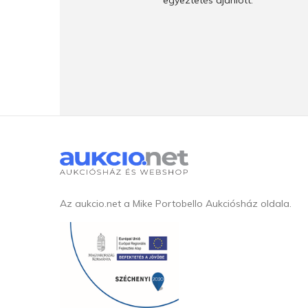
egyeztetés ajánlott.
Az aukcio.net a Mike Portobello Aukciósház oldala.