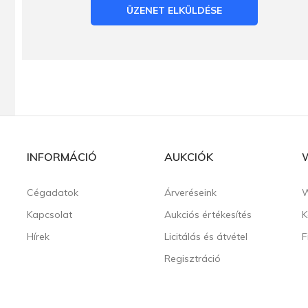
ÜZENET ELKÜLDÉSE
INFORMÁCIÓ
AUKCIÓK
Cégadatok
Árveréseink
W
Kapcsolat
Aukciós értékesítés
K
Hírek
Licitálás és átvétel
F
Regisztráció