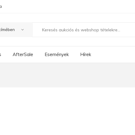
a
s
AfterSale
Események
Hírek