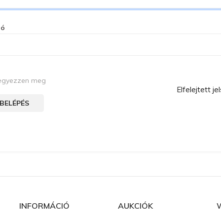
zó
egyezzen meg
Elfelejtett je
BELÉPÉS
INFORMÁCIÓ
AUKCIÓK