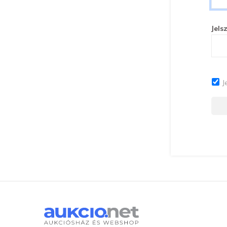
Jels
J