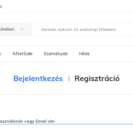
a
s
AfterSale
Események
Hírek
Bejelentkezés
Regisztráció
asználónév vagy Email cím