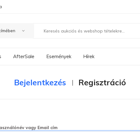
a
s
AfterSale
Események
Hírek
Bejelentkezés
Regisztráció
asználónév vagy Email cím