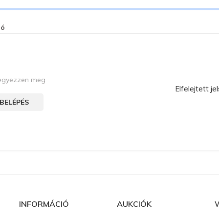
zó
egyezzen meg
Elfelejtett je
BELÉPÉS
INFORMÁCIÓ
AUKCIÓK