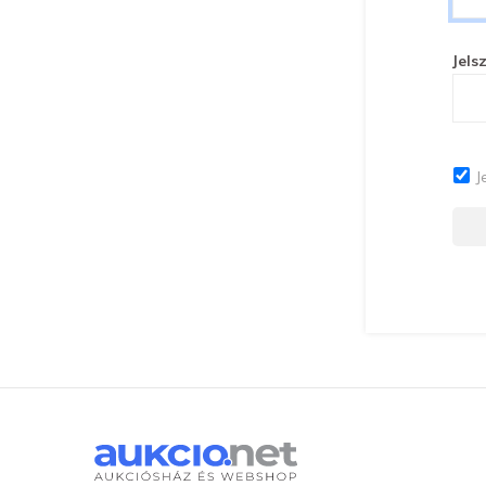
Jels
J