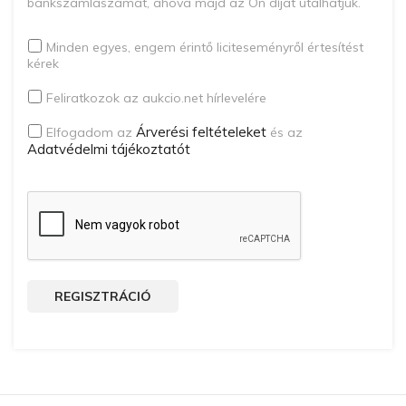
bankszámlaszámát, ahová majd az Ön díját utalhatjuk.
Minden egyes, engem érintő liciteseményről értesítést
kérek
Feliratkozok az aukcio.net hírlevelére
Árverési feltételeket
Elfogadom az
és az
Adatvédelmi tájékoztatót
REGISZTRÁCIÓ