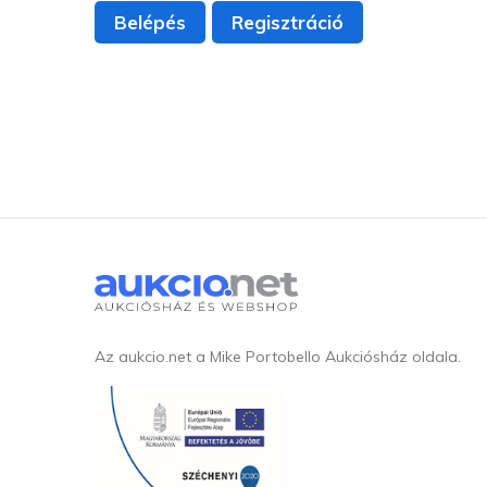
Belépés
Regisztráció
Az aukcio.net a Mike Portobello Aukciósház oldala.