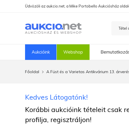
Üdvözöli az aukcio.net, a Mike Portobello Aukciósház oldal
Aukcióink
Webshop
Bemutatkozá
Főoldal
A Füst és a Varietas Antikvárium 13. árveré
Kedves Látogatónk!
Korábbi aukcióink tételeit csak 
profilja, regisztráljon!