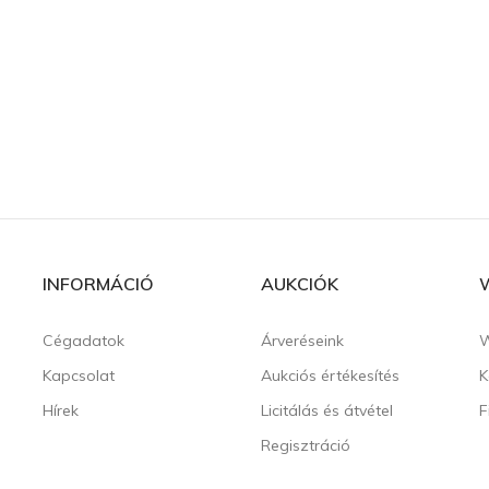
INFORMÁCIÓ
AUKCIÓK
Cégadatok
Árveréseink
W
Kapcsolat
Aukciós értékesítés
K
Hírek
Licitálás és átvétel
F
Regisztráció