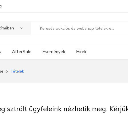
a
s
AfterSale
Események
Hírek
se
Tételek
regisztrált ügyfeleink nézhetik meg. Kérj