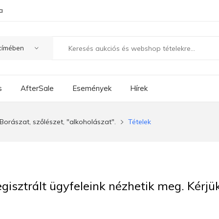
a
s
AfterSale
Események
Hírek
Borászat, szőlészet, "alkoholászat".
Tételek
regisztrált ügyfeleink nézhetik meg. Kérj