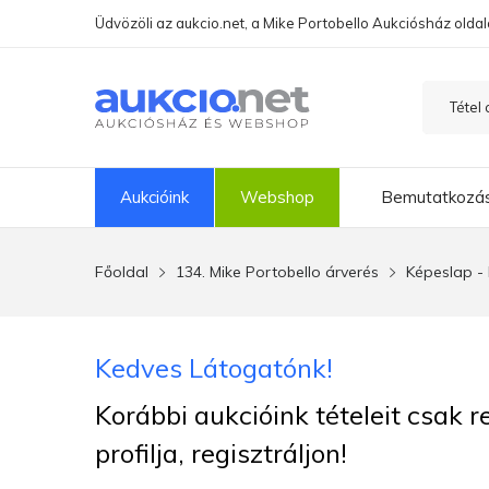
Üdvözöli az aukcio.net, a Mike Portobello Aukciósház oldal
Aukcióink
Webshop
Bemutatkozá
Főoldal
134. Mike Portobello árverés
Képeslap - 
Kedves Látogatónk!
Korábbi aukcióink tételeit csak 
profilja, regisztráljon!