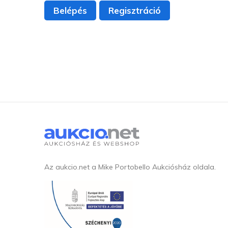
Belépés
Regisztráció
Az aukcio.net a Mike Portobello Aukciósház oldala.