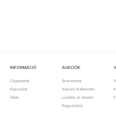
INFORMÁCIÓ
AUKCIÓK
Cégadatok
Árveréseink
W
Kapcsolat
Aukciós értékesítés
K
Hírek
Licitálás és átvétel
F
Regisztráció