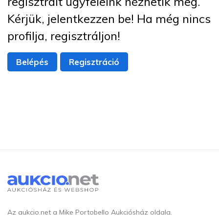
regisztrált ügyfeleink nézhetik meg.
Kérjük, jelentkezzen be! Ha még nincs
profilja, regisztráljon!
Belépés
Regisztráció
Az aukcio.net a Mike Portobello Aukciósház oldala.