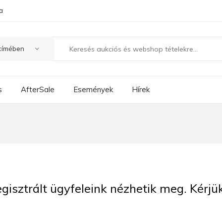
a
s
AfterSale
Események
Hírek
regisztrált ügyfeleink nézhetik meg. Kérj