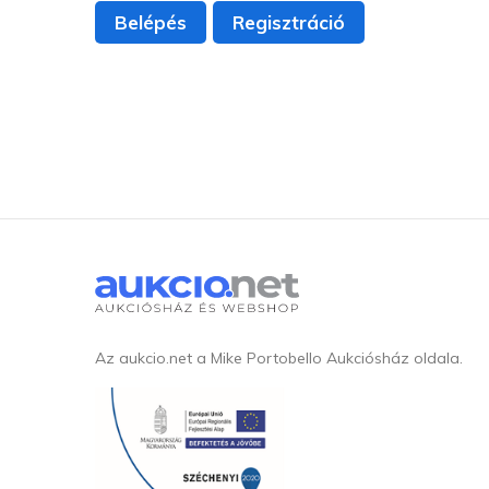
Belépés
Regisztráció
Az aukcio.net a Mike Portobello Aukciósház oldala.