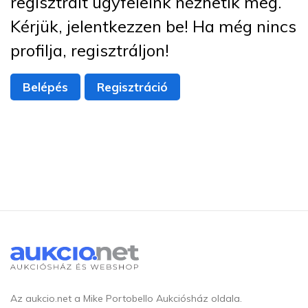
regisztrált ügyfeleink nézhetik meg.
Kérjük, jelentkezzen be! Ha még nincs
profilja, regisztráljon!
Belépés
Regisztráció
Az aukcio.net a Mike Portobello Aukciósház oldala.