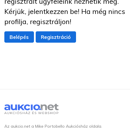
regisztrált ügyfeleink nézhetik meg.
Kérjük, jelentkezzen be! Ha még nincs
profilja, regisztráljon!
Belépés
Regisztráció
Az aukcio.net a Mike Portobello Aukciósház oldala.