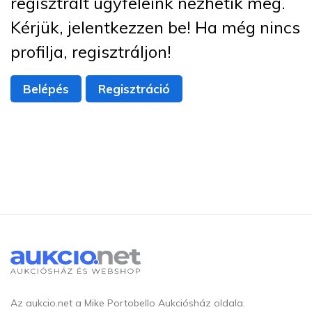
regisztrált ügyfeleink nézhetik meg.
Kérjük, jelentkezzen be! Ha még nincs
profilja, regisztráljon!
Belépés
Regisztráció
Az aukcio.net a Mike Portobello Aukciósház oldala.