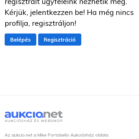
regisztrált ügyfeleink nézhetik meg.
Kérjük, jelentkezzen be! Ha még nincs
profilja, regisztráljon!
Belépés
Regisztráció
Az aukcio.net a Mike Portobello Aukciósház oldala.