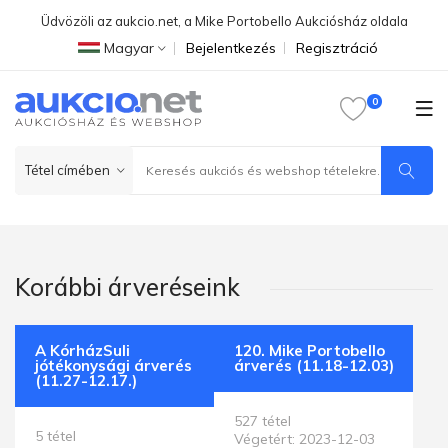
Üdvözöli az aukcio.net, a Mike Portobello Aukciósház oldala
Magyar
Bejelentkezés
Regisztráció
Korábbi árveréseink
A KórházSuli
120. Mike Portobello
jótékonysági árverés
árverés (11.18-12.03)
(11.27-12.17.)
527 tétel
5 tétel
Végetért: 2023-12-03