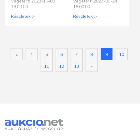
Végetért: 2023-10-08
Végetért: 2023-09-24
18:00:00
18:00:00
Részletek >
Részletek >
«
4
5
6
7
8
9
10
11
12
13
»