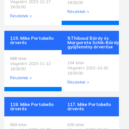
Végetért: 2023-12-17
18:00:00
18:00:00
Részletek >
Részletek >
119. Mike Portobello
9.Thiboud Bárdy és
árverés
Margareta Schik-Bárdy
gyűjtemény árverése
688 tétel
104 tétel
Végetért: 2023-11-12
Végetért: 2023-10-30
18:00:00
18:00:00
Részletek >
Részletek >
118. Mike Portobello
117. Mike Portobello
árverés
árverés
669 tétel
636 tétel