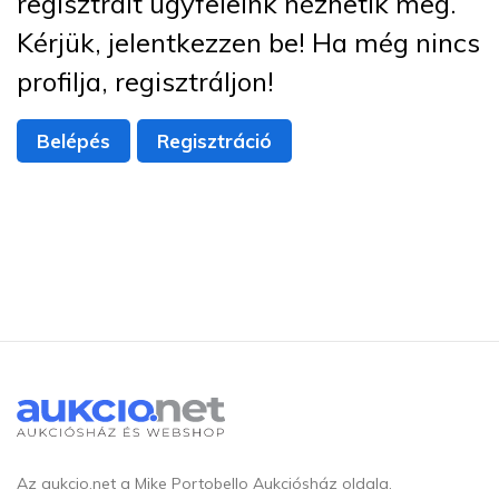
regisztrált ügyfeleink nézhetik meg.
Kérjük, jelentkezzen be! Ha még nincs
profilja, regisztráljon!
Belépés
Regisztráció
Az aukcio.net a Mike Portobello Aukciósház oldala.