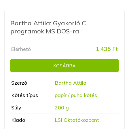
Bartha Attila: Gyakorló C
programok MS DOS-ra
1 435 Ft
Elérhető
KOSÁRBA
Szerző
Bartha Attila
Kötés típus
papír / puha kötés
Súly
200 g
Kiadó
LSI Oktatóközpont