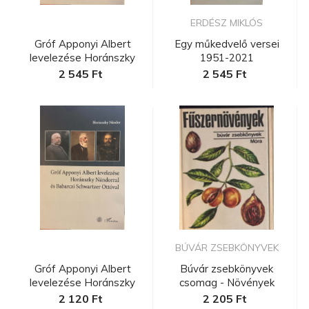
ERDÉSZ MIKLÓS
Gróf Apponyi Albert
Egy műkedvelő versei
levelezése Horánszky
1951-2021
Nándorra...
2 545 Ft
2 545 Ft
BÚVÁR ZSEBKÖNYVEK
Gróf Apponyi Albert
Búvár zsebkönyvek
levelezése Horánszky
csomag - Növények
Nándorra...
2 120 Ft
2 205 Ft