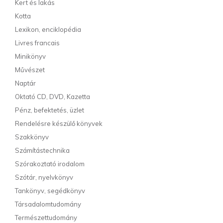
Kert és lakás
Kotta
Lexikon, enciklopédia
Livres francais
Minikönyv
Művészet
Naptár
Oktató CD, DVD, Kazetta
Pénz, befektetés, üzlet
Rendelésre készülő könyvek
Szakkönyv
Számítástechnika
Szórakoztató irodalom
Szótár, nyelvkönyv
Tankönyv, segédkönyv
Társadalomtudomány
Természettudomány