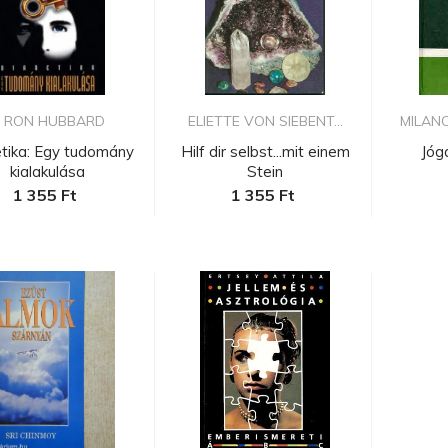
. RON HUBBARD
ELIETTE VON SIEBENT...
MILANO
tika: Egy tudomány
Hilf dir selbst...mit einem
Jóg
kialakulása
Stein
1 355 Ft
1 355 Ft