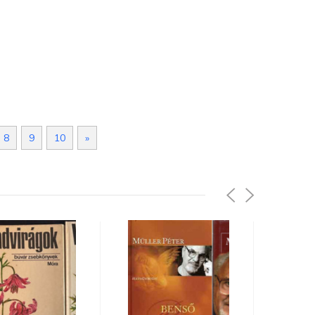
8
9
10
»