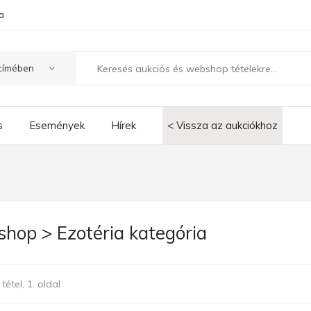
a
s
Események
Hírek
< Vissza az aukciókhoz
hop > Ezotéria kategória
tétel, 1. oldal