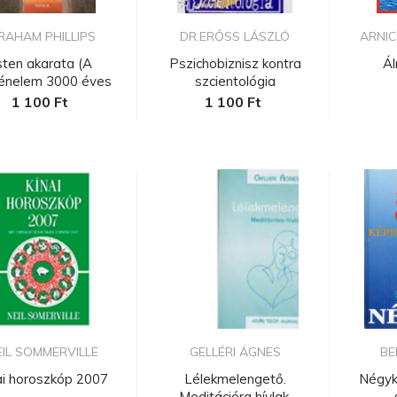
RAHAM PHILLIPS
DR.ERŐSS LÁSZLÓ
ARNI
sten akarata (A
Pszichobiznisz kontra
Ál
ténelem 3000 éves
szcientológia
rejtélye)...
1 100 Ft
1 100 Ft
EIL SOMMERVILLE
GELLÉRI ÁGNES
BE
ai horoszkóp 2007
Lélekmelengető.
Négyk
Meditációra hívlak.