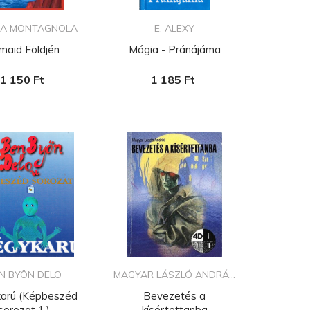
CA MONTAGNOLA
E. ALEXY
maid Földjén
Mágia - Pránájáma
1 150 Ft
1 185 Ft
N BYÖN DELO
MAGYAR LÁSZLÓ ANDRÁ...
arú (Képbeszéd
Bevezetés a
sorozat 1.)
kísértettanba