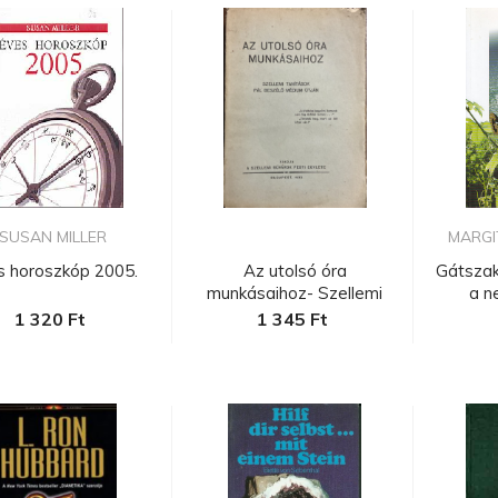
SUSAN MILLER
MARGIT
s horoszkóp 2005.
Az utolsó óra
Gátszak
munkásaihoz- Szellemi
a n
tanítások Pál...
1 320 Ft
1 345 Ft