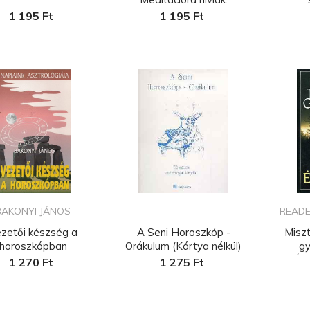
1 195 Ft
1 195 Ft
BAKONYI JÁNOS
READER
zetői készség a
A Seni Horoszkóp -
Miszt
horoszkópban
Orákulum (Kártya nélkül)
gy
Évs
1 270 Ft
1 275 Ft