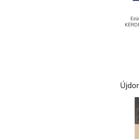
Ezü
KÉRD
Újdo