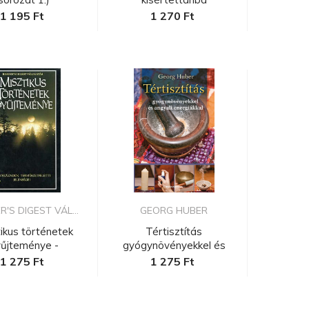
1 195 Ft
1 270 Ft
'S DIGEST VÁL...
GEORG HUBER
ikus történetek
Tértisztítás
űjteménye -
gyógynövényekkel és
zázadok ter...
angyali energiák...
1 275 Ft
1 275 Ft