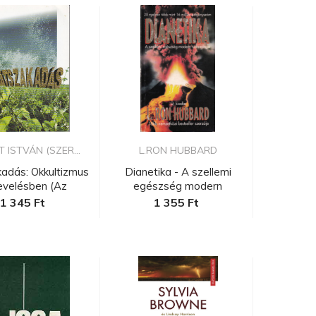
 ISTVÁN (SZER...
L.RON HUBBARD
adás: Okkultizmus
Dianetika - A szellemi
evelésben (Az
egészség modern
előadás...
tudománya...
1 345 Ft
1 355 Ft