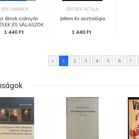
SRI CHINMOY
ERTSEY ATTILA
st álmok szárnyán
Jellem és asztrológia
ÉSEK ÉS VÁLASZOK
AZ ÁLMO...
1 440 Ft
1 440 Ft
«
1
2
3
4
5
6
7
nságok