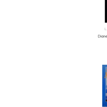
L
Diane