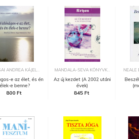
AI ANDREA KÁJEL...
MANDALA-SEVA KÖNYVK...
NEALE
gos-e az élet, és én
Az új kezdet (A 2002 utáni
Beszél
élek-e benne?
évek)
(m
800 Ft
845 Ft