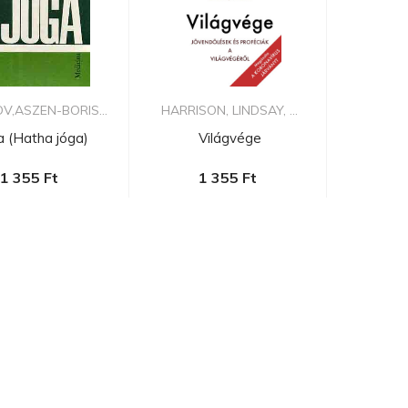
V,ASZEN-BORIS...
HARRISON, LINDSAY, ...
a (Hatha jóga)
Világvége
1 355 Ft
1 355 Ft