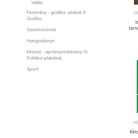
Vallás
Festmény - grafika -plakát. II.
G
Grafika.
I
tör
Gasztronómia
Hangoskönyv
Kézirat - aprónyomtatvány. IV.
Politikai plakátok.
Sport
N
Kín