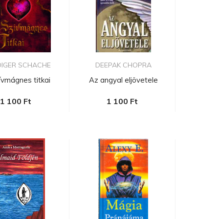
DIGER SCHACHE
DEEPAK CHOPRA
ívmágnes titkai
Az angyal eljövetele
1 100 Ft
1 100 Ft