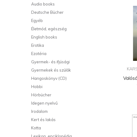
Audio books
Deutsche Bücher
Egyéb
Életmód, egészség
English books
Erotika
Ezotéria
Gyermek- és ifjúsági
KARS
Gyermekek és szülők
Valósá
Hangoskönyv (CD)
Hobbi
Hörbücher
Idegen nyelvű
Irodalom
Kert és lakás
Kotta
Lexikon, enciklopédia