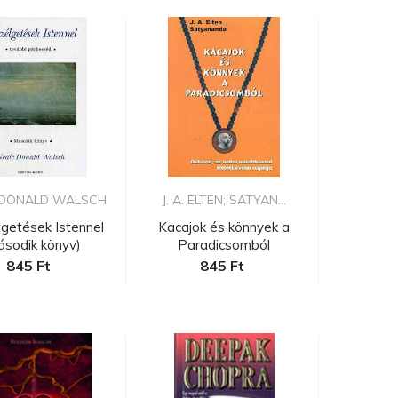
 DONALD WALSCH
J. A. ELTEN; SATYAN...
getések Istennel
Kacajok és könnyek a
ásodik könyv)
Paradicsomból
845 Ft
845 Ft