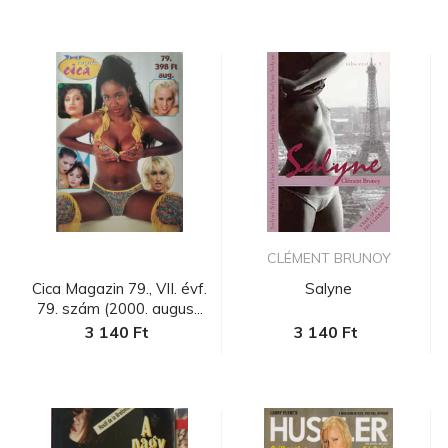
CLÉMENT BRUNOY
Cica Magazin 79., VII. évf.
Salyne
79. szám (2000. augus...
3 140 Ft
3 140 Ft