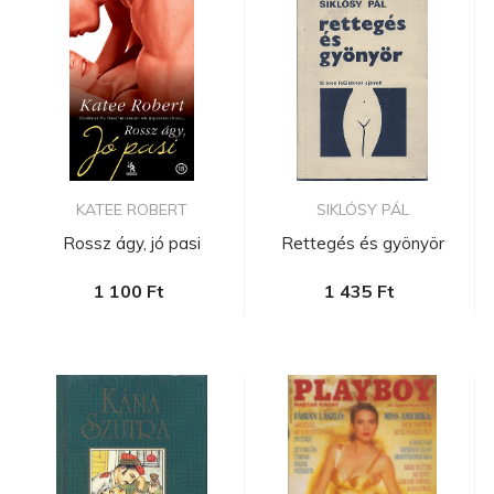
KATEE ROBERT
SIKLÓSY PÁL
Rossz ágy, jó pasi
Rettegés és gyönyör
1 100 Ft
1 435 Ft