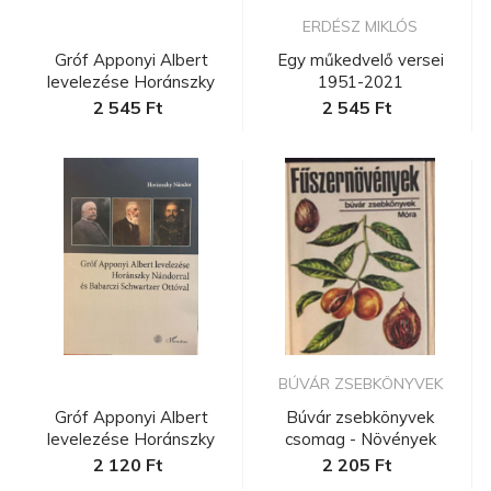
ERDÉSZ MIKLÓS
Gróf Apponyi Albert
Egy műkedvelő versei
levelezése Horánszky
1951-2021
Nándorra...
2 545 Ft
2 545 Ft
BÚVÁR ZSEBKÖNYVEK
Gróf Apponyi Albert
Búvár zsebkönyvek
levelezése Horánszky
csomag - Növények
Nándorra...
2 120 Ft
2 205 Ft