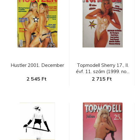
Hustler 2001. December
Topmodell Sherry 17., II.
évf. 11. szám (1999. no...
2 545 Ft
2 715 Ft