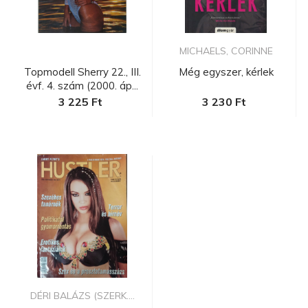
MICHAELS, CORINNE
Topmodell Sherry 22., III.
Még egyszer, kérlek
évf. 4. szám (2000. áp...
3 225 Ft
3 230 Ft
DÉRI BALÁZS (SZERK....