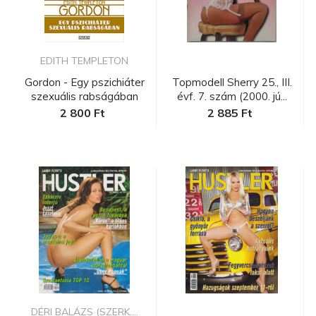
EDITH TEMPLETON
Gordon - Egy pszichiáter
Topmodell Sherry 25., III.
szexuális rabságában
évf. 7. szám (2000. jú...
2 800 Ft
2 885 Ft
DÉRI BALÁZS (SZERK....