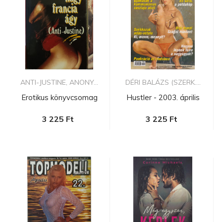
ANTI-JUSTINE, ANONY...
DÉRI BALÁZS (SZERK....
Erotikus könyvcsomag
Hustler - 2003. április
3 225 Ft
3 225 Ft