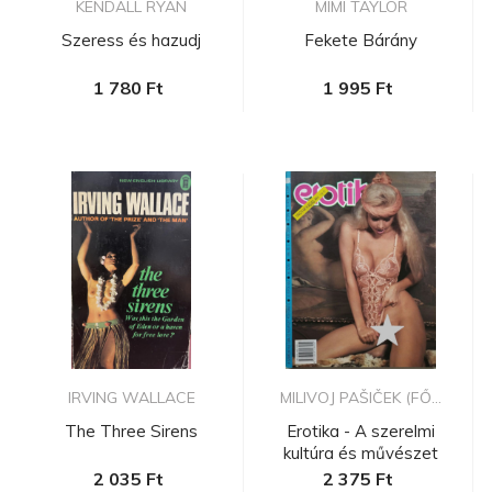
KENDALL RYAN
MIMI TAYLOR
Szeress és hazudj
Fekete Bárány
1 780 Ft
1 995 Ft
IRVING WALLACE
MILIVOJ PAŠIČEK (FŐ...
The Three Sirens
Erotika - A szerelmi
kultúra és művészet
folyóira...
2 035 Ft
2 375 Ft