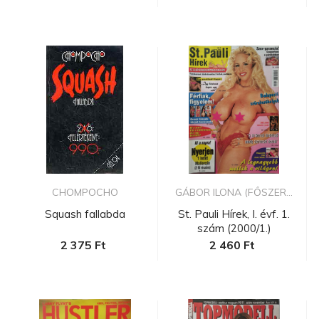
CHOMPOCHO
GÁBOR ILONA (FŐSZER...
Squash fallabda
St. Pauli Hírek, I. évf. 1.
szám (2000/1.)
2 375 Ft
2 460 Ft