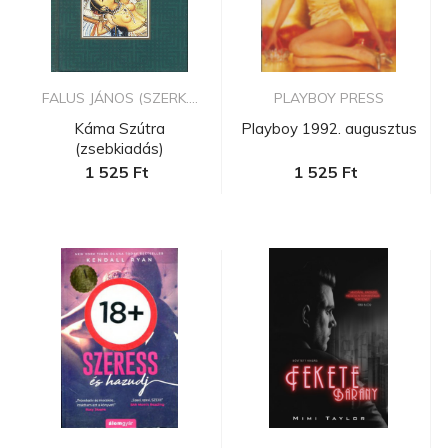
FALUS JÁNOS (SZERK....
PLAYBOY PRESS
Káma Szútra
Playboy 1992. augusztus
(zsebkiadás)
1 525 Ft
1 525 Ft