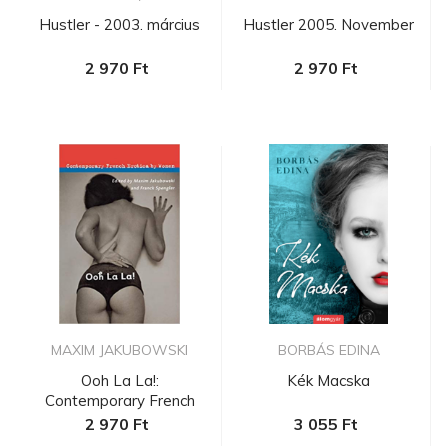
Hustler - 2003. március
Hustler 2005. November
2 970 Ft
2 970 Ft
MAXIM JAKUBOWSKI
BORBÁS EDINA
Ooh La La!:
Kék Macska
Contemporary French
Erotica by Women
2 970 Ft
3 055 Ft