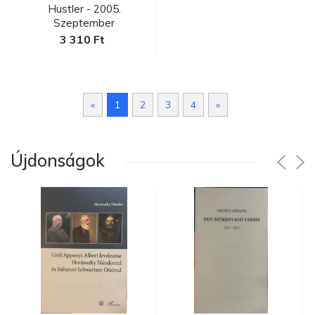
Hustler - 2005.
Szeptember
3 310 Ft
«
1
2
3
4
»
Újdonságok