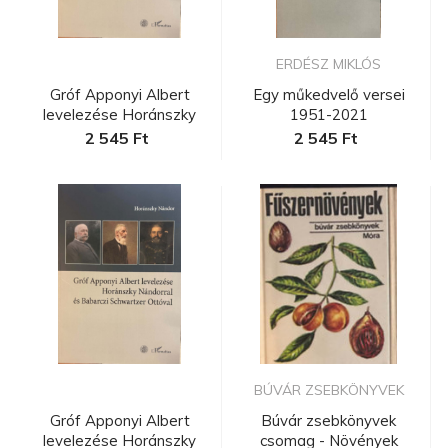
ERDÉSZ MIKLÓS
Gróf Apponyi Albert
Egy műkedvelő versei
levelezése Horánszky
1951-2021
Nándorra...
2 545 Ft
2 545 Ft
BÚVÁR ZSEBKÖNYVEK
Gróf Apponyi Albert
Búvár zsebkönyvek
levelezése Horánszky
csomag - Növények