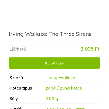
Irving Wallace: The Three Sirens
2 035 Ft
Elérhető
KOSÁRBA
Szerző
Irving Wallace
Kötés típus
papír / puha kötés
Súly
300 g
Kiadó
New English Library