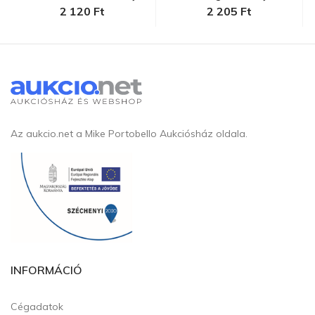
Nándorra...
2 120 Ft
2 205 Ft
Az aukcio.net a Mike Portobello Aukciósház oldala.
INFORMÁCIÓ
Cégadatok