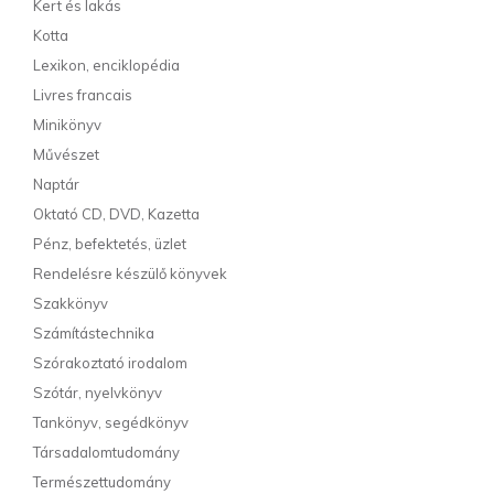
Kert és lakás
Kotta
Lexikon, enciklopédia
Livres francais
Minikönyv
Művészet
Naptár
Oktató CD, DVD, Kazetta
Pénz, befektetés, üzlet
Rendelésre készülő könyvek
Szakkönyv
Számítástechnika
Szórakoztató irodalom
Szótár, nyelvkönyv
Tankönyv, segédkönyv
Társadalomtudomány
Természettudomány