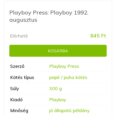
Playboy Press: Playboy 1992.
augusztus
845 Ft
Elérhető
KOSÁRBA
Szerző
Playboy Press
Kötés típus
papír / puha kötés
Súly
300 g
Kiadó
Playboy
Minőség
jó állapotú példány