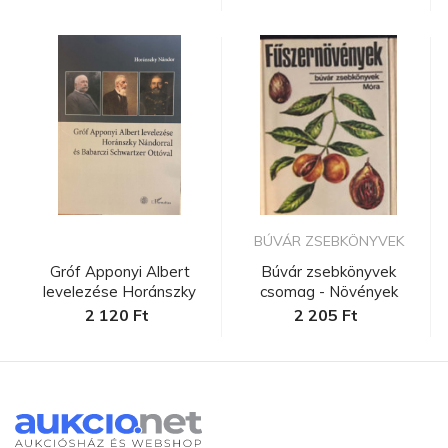
BÚVÁR ZSEBKÖNYVEK
Gróf Apponyi Albert
Búvár zsebkönyvek
levelezése Horánszky
csomag - Növények
Nándorra...
2 120 Ft
2 205 Ft