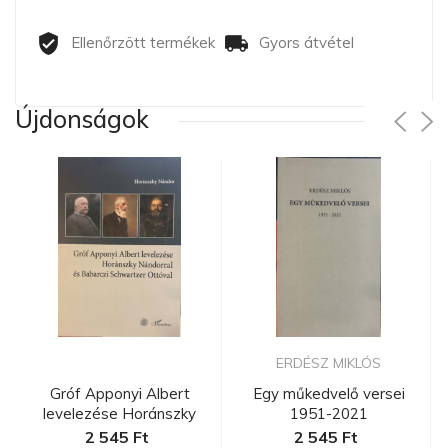
Ellenőrzött termékek
Gyors átvétel
Újdonságok
ERDÉSZ MIKLÓS
Gróf Apponyi Albert
Egy műkedvelő versei
levelezése Horánszky
1951-2021
Nándorra...
2 545 Ft
2 545 Ft