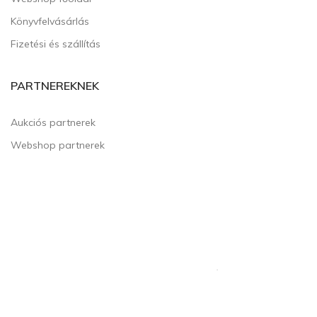
Könyvfelvásárlás
Fizetési és szállítás
PARTNEREKNEK
Aukciós partnerek
Webshop partnerek
Copyright © MIPO Kft. Minden jog fenntartva. |
Általános Szerződési
Feltételek
|
Adatvédelmi tájékoztató