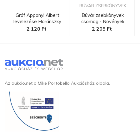
BÚVÁR ZSEBKÖNYVEK
Gróf Apponyi Albert
Búvár zsebkönyvek
levelezése Horánszky
csomag - Növények
Nándorra...
2 120 Ft
2 205 Ft
Az aukcio.net a Mike Portobello Aukciósház oldala.