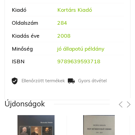
Kiadó
Kortárs Kiadó
Oldalszám
284
Kiadás éve
2008
Minőség
jó állapotú példány
ISBN
9789639593718
Ellenőrzött termékek
Gyors átvétel
Újdonságok