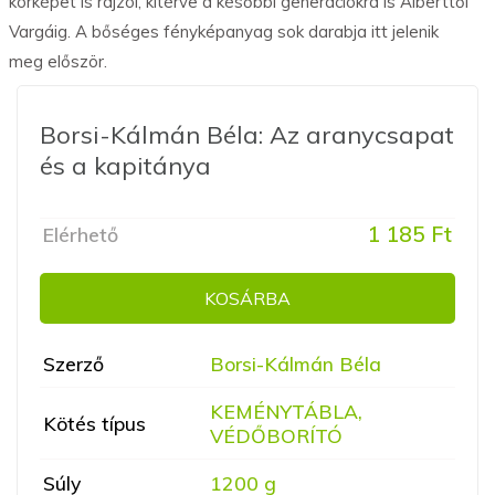
körképet is rajzol, kitérve a későbbi generációkra is Alberttől
Vargáig. A bőséges fényképanyag sok darabja itt jelenik
meg először.
Borsi-Kálmán Béla: Az aranycsapat
és a kapitánya
1 185 Ft
Elérhető
KOSÁRBA
Szerző
Borsi-Kálmán Béla
KEMÉNYTÁBLA,
Kötés típus
VÉDŐBORÍTÓ
Súly
1200 g