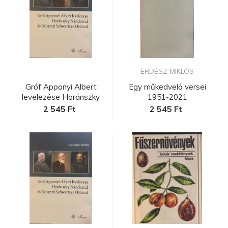
ERDÉSZ MIKLÓS
Gróf Apponyi Albert
Egy műkedvelő versei
levelezése Horánszky
1951-2021
Nándorra...
2 545 Ft
2 545 Ft