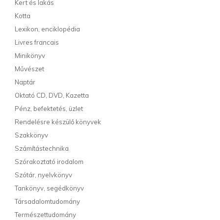
Kert és lakás
Kotta
Lexikon, enciklopédia
Livres francais
Minikönyv
Művészet
Naptár
Oktató CD, DVD, Kazetta
Pénz, befektetés, üzlet
Rendelésre készülő könyvek
Szakkönyv
Számítástechnika
Szórakoztató irodalom
Szótár, nyelvkönyv
Tankönyv, segédkönyv
Társadalomtudomány
Természettudomány