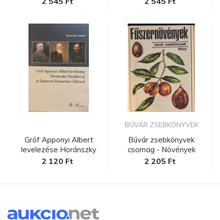
2 545 Ft
2 545 Ft
BÚVÁR ZSEBKÖNYVEK
Gróf Apponyi Albert
Búvár zsebkönyvek
levelezése Horánszky
csomag - Növények
Nándorra...
2 120 Ft
2 205 Ft