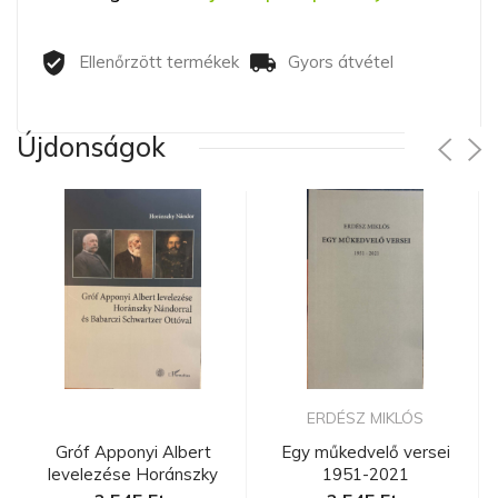
Ellenőrzött termékek
Gyors átvétel
Újdonságok
ERDÉSZ MIKLÓS
Gróf Apponyi Albert
Egy műkedvelő versei
levelezése Horánszky
1951-2021
Nándorra...