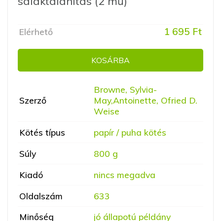
salaktalanítás (2 mű)
1 695 Ft
Elérhető
KOSÁRBA
Browne, Sylvia-
Szerző
May,Antoinette, Ofried D.
Weise
Kötés típus
papír / puha kötés
Súly
800 g
Kiadó
nincs megadva
Oldalszám
633
Minőség
jó állapotú példány