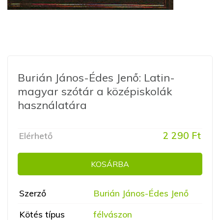
Burián János-Édes Jenő: Latin-
magyar szótár a középiskolák
használatára
2 290 Ft
Elérhető
KOSÁRBA
Szerző
Burián János-Édes Jenő
Kötés típus
félvászon