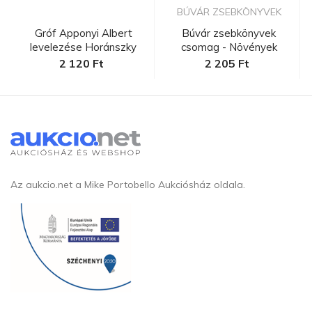
BÚVÁR ZSEBKÖNYVEK
Gróf Apponyi Albert
Búvár zsebkönyvek
levelezése Horánszky
csomag - Növények
Nándorra...
2 120 Ft
2 205 Ft
Az aukcio.net a Mike Portobello Aukciósház oldala.