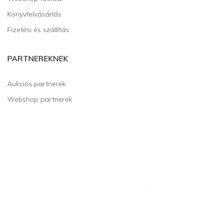
Könyvfelvásárlás
Fizetési és szállítás
PARTNEREKNEK
Aukciós partnerek
Webshop partnerek
Copyright © MIPO Kft. Minden jog fenntartva. |
Általános Szerződési
Feltételek
|
Adatvédelmi tájékoztató