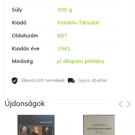
Súly
300 g
Kiadó
Franklin-Társulat
Oldalszám
887
Kiadás éve
1941
Minőség
jó állapotú példány
Ellenőrzött termékek
Gyors átvétel
Újdonságok