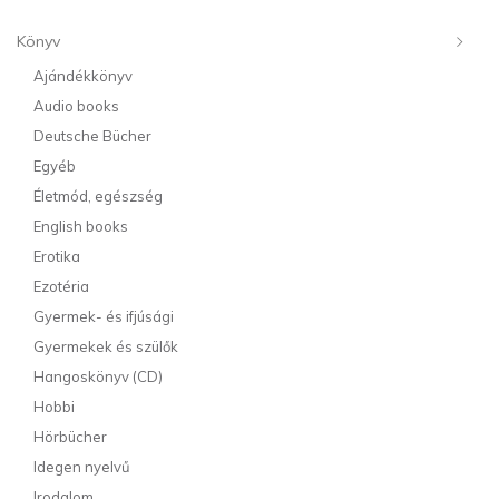
Könyv
Ajándékkönyv
Audio books
Deutsche Bücher
Egyéb
Életmód, egészség
English books
Erotika
Ezotéria
Gyermek- és ifjúsági
Gyermekek és szülők
Hangoskönyv (CD)
Hobbi
Hörbücher
Idegen nyelvű
Irodalom