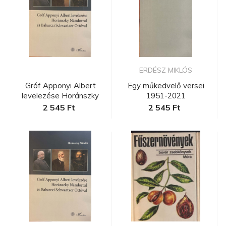
ERDÉSZ MIKLÓS
Gróf Apponyi Albert
Egy műkedvelő versei
levelezése Horánszky
1951-2021
Nándorra...
2 545 Ft
2 545 Ft